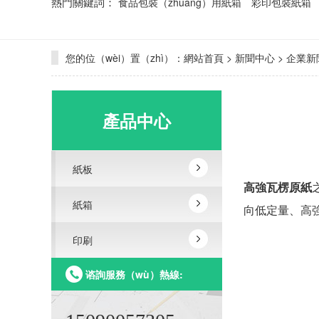
熱門關鍵詞：
食品包裝（zhuāng）用紙箱
彩印包裝紙箱
您的位（wèi）置（zhì）：
網站首頁
>
新聞中心
>
企業新
產品中心
紙板
高強瓦楞原紙
紙箱
向低定量、高
印刷
谘詢服務（wù）熱線: