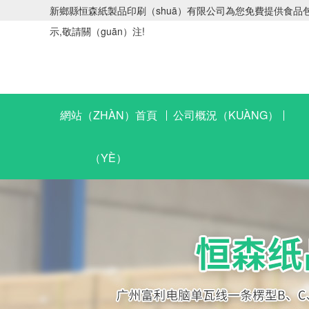
新鄉縣恒森紙製品印刷（shuā）有限公司為您免費提供食品包裝
示,敬請關（guān）注!
網站（ZHÀN）首頁
公司概況（KUÀNG）
（YÈ）