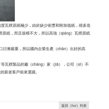
高強度瓦楞原紙極少，由於缺少術漿和附加值紙，很多造
瓦楞原紙，而且規模不大，所以高強（qiáng）瓦楞原紙
缺口日漸嚴重，所以國內企業生產（chǎn）出好的高
）等瓦楞製品的廠（chǎng）家（jiā），公司（sī）不
大的新老客戶前來選購。
返回（huí）列表