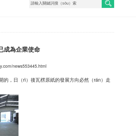
產已成為企業使命
nshy.com/news553445.html
開的，日（rì）後瓦楞原紙的發展方向必然（rán）走