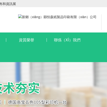
發布和資訊展
資質榮譽
聯係（XÌ）我們