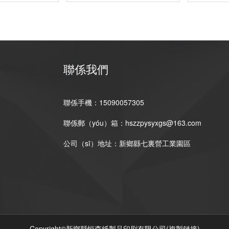
聯係我們
聯係手機：15090057305
聯係郵（yóu）箱：hszzpysyxgs@163.com
公司（sī）地址：新鄉縣七裏營工業園區
Copyright©新鄉縣恒森紙製品印刷有限公司(
複製鏈接
)