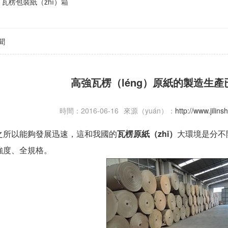
瓦楞包裝紙（zhǐ）箱
聞
高強瓦楞（léng）原紙的製造生
時間：2016-06-16
來源（yuán）：
http://www.jili
之所以能夠發展迅速，這和我國的
瓦楞原紙（zhǐ）
大環境是分不
強度、全規格。