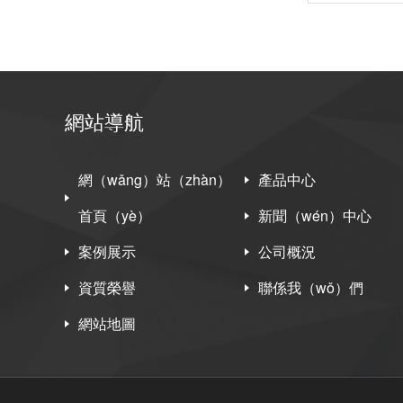
網站導航
網（wǎng）站（zhàn）
產品中心
首頁（yè）
新聞（wén）中心
案例展示
公司概況
資質榮譽
聯係我（wǒ）們
網站地圖