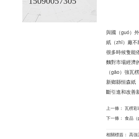
15090057305
與國（guó
紙（zhǐ）廠
很多時候隻能依（
麵對市場經濟的
（gāo）強瓦
新鄉縣恒森紙（
斷引進和改善
上一條：
瓦楞彩
下一條：
食品（p
相關標簽： 高強