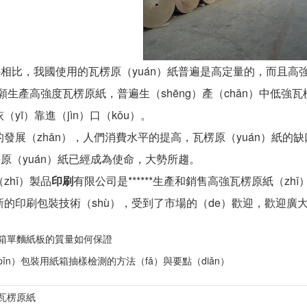
）外相比，我國使用的瓦楞原（yuán）紙普遍是高定量的，而且
不願生產高強度瓦楞原紙，普遍生（shēng）產（chǎn）中低強
yī）靠進（jìn）口（kǒu）。
發展（zhǎn），人們消費水平的提高，瓦楞原（yuán）紙的
楞原（yuán）紙已經成為使命，大勢所趨。
zhǐ）製品
印刷
有限公司是******生產和銷售高強瓦楞原紙（zhǐ
新的印刷包裝技術（shù），受到了市場的（de）歡迎，歡迎廣
箱單麵紙板的質量如何保證
ǐn）包裝用紙箱抽樣檢測的方法（fǎ）與要點（diǎn）
瓦楞原紙