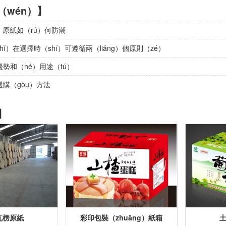
（wén）】
g）原紙如（rú）何防潮
ǐ）在選擇時（shí）可遵循兩（liǎng）個原則（zé）
勢和（hé）用途（tú）
購（gòu）方法
】
瓦楞原紙
彩印包裝（zhuāng）紙箱