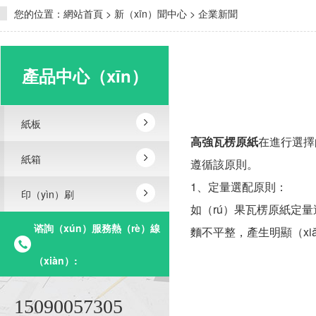
您的位置：
網站首頁
>
新（xīn）聞中心
>
企業新聞
產品中心（xīn）
紙板
高強瓦楞原紙
在進行選擇
紙箱
遵循該原則。
1、定量選配原則：
印（yìn）刷
如（rú）果瓦楞原紙定量過
谘詢（xún）服務熱（rè）線
麵不平整，產生明顯（xi
（xiàn）:
15090057305