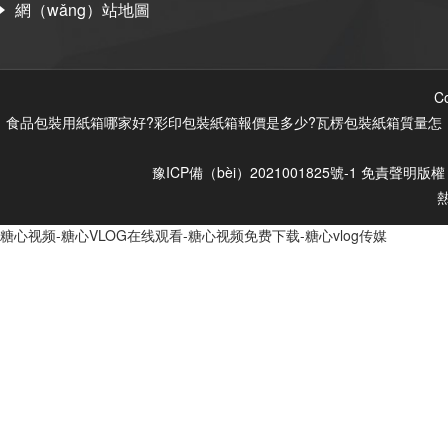
網（wǎng）站地圖
C
食品包裝用紙箱哪家好?彩印包裝紙箱報價是多少?瓦楞包裝紙箱質量怎（zěn）
豫ICP備（bèi）2021001825號-1
免責聲明
版權
糖心视频-糖心VLOG在线观看-糖心视频免费下载-糖心vlog传媒