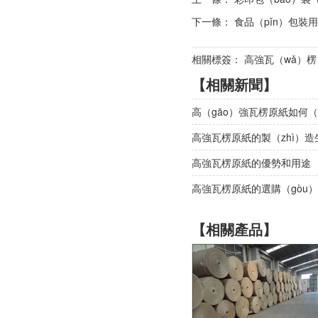
下一條：
食品（pǐn）包裝
相關標簽： 高強瓦（wǎ）楞（
【相關新聞】
高（gāo）強瓦楞原紙如何（
高強瓦楞原紙的製（zhì）
高強瓦楞原紙的優勢和用途
高強瓦楞原紙的選購（gòu）
【相關產品】