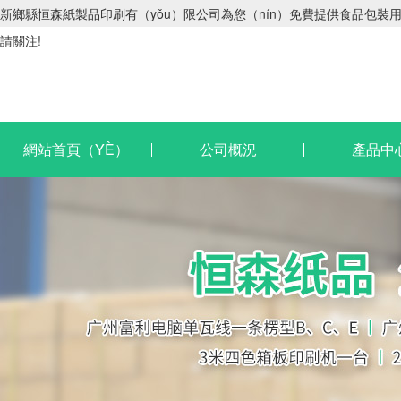
新鄉縣恒森紙製品印刷有（yǒu）限公司為您（nín）免費提供食品包裝用
請關注!
網站首頁（YÈ）
公司概況
產品中