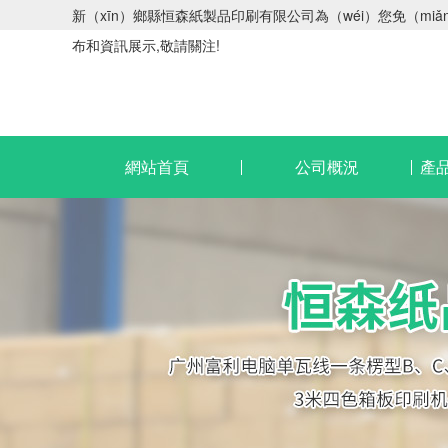
新（xīn）鄉縣恒森紙製品印刷有限公司為（wéi）您免（mi
布和資訊展示,敬請關注!
網站首頁
公司概況
產品