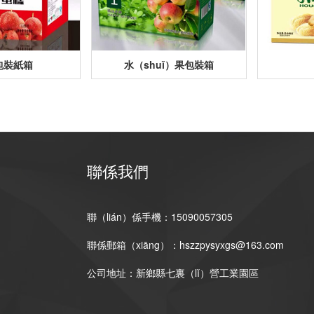
包裝紙箱
水（shuǐ）果包裝箱
聯係我們
聯（lián）係手機：15090057305
聯係郵箱（xiāng）：hszzpysyxgs@163.com
公司地址：新鄉縣七裏（lǐ）營工業園區