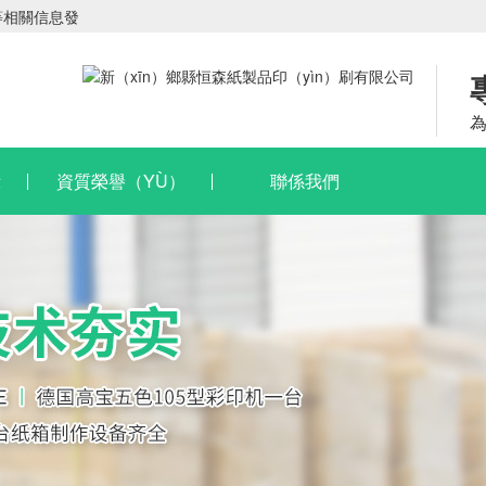
等相關信息發
為
示
資質榮譽（YÙ）
聯係我們