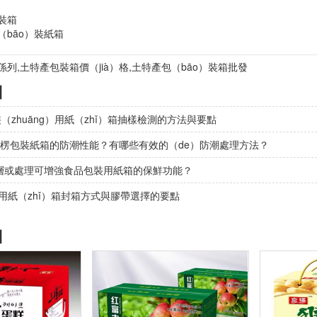
裝箱
（bāo）裝紙箱
係列,土特產包裝箱價（jià）格,土特產包（bāo）裝箱批發
】
（zhuāng）用紙（zhǐ）箱抽樣檢測的方法與要點
瓦楞包裝紙箱的防潮性能？有哪些有效的（de）防潮處理方法？
層或處理可增強食品包裝用紙箱的保鮮功能？
裝用紙（zhǐ）箱封箱方式與膠帶選擇的要點
】