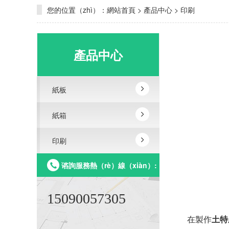
您的位置（zhì）：
網站首頁
>
產品中心
>
印刷
產品中心
紙板
紙箱
印刷
谘詢服務熱（rè）線（xiàn）:
15090057305
在製作
土特