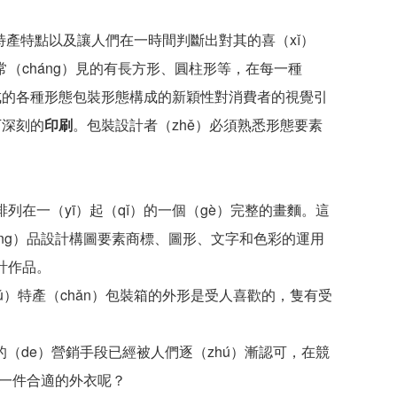
產特點以及讓人們在一時間判斷出對其的喜（xǐ）
常（cháng）見的有長方形、圓柱形等，在每一種
構成的各種形態包裝形態構成的新穎性對消費者的視覺引
下深刻的
印刷
。包裝設計者（zhě）必須熟悉形態要素
列在一（yī）起（qǐ）的一個（gè）完整的畫麵。這
hāng）品設計構圖要素商標、圖形、文字和色彩的運用
設計作品。
ǔ）特產（chǎn）包裝箱的外形是受人喜歡的，隻有受
（de）營銷手段已經被人們逐（zhú）漸認可，在競
上一件合適的外衣呢？