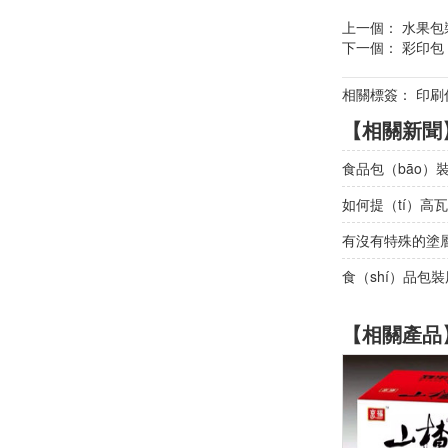
上一個：
水果包
下一個：
彩印包
相關標簽： 印刷
【相關新聞
食品包（bāo）裝
如何提（tí）高
有沒有特殊的塗
食（shí）品包
【相關產品