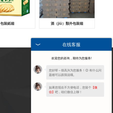
包裝紙箱
酒（jiǔ）類外包裝箱
在线客服
欢迎您的咨询，期待为您服务!
訪問手機端
您好呀～很高兴为您服务！😊 有什么问
题都可以跟我说哦。
如果您现在不方便电话，您留个
【微
信】
吧，咱们微信上聊！