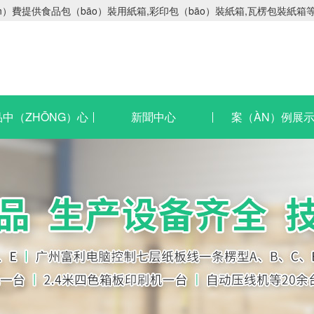
ǎn）費提供食品包（bāo）裝用紙箱,彩印包（bāo）裝紙箱,瓦楞包裝紙箱
中（ZHŌNG）心
新聞中心
案（ÀN）例展