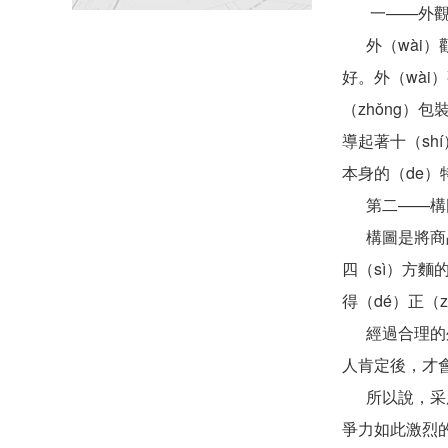
一——外觀（
外（wài）
好。外（wài
（zhǒng
導起著十（sh
本身的（de
第二——構
構圖是將商品包
四（sì）方麵
得（dé）正（
經過合理的外觀
人肯定後，才會
所以說，采用
爭力如此激烈的