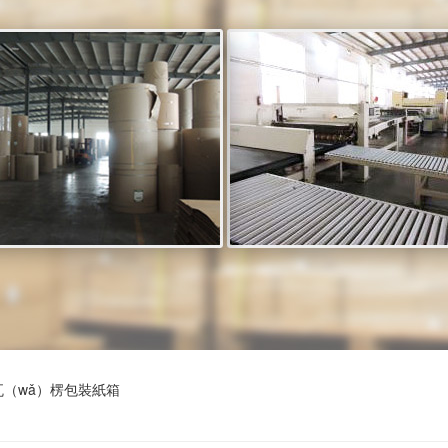
瓦（wǎ）楞包裝紙箱