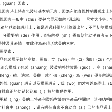
guān）因素：
觀因素時土特產包裝箱基本的元素，因為它能直觀性的展現出土特
）觀因素一般主（zhǔ）要包含展示麵的形狀設計、尺寸大小等。
）包裝箱的點線麵設計上，都是經過科學的計算得出的，不同切割
í）分重要的（de）作用，奇特的視（shì）覺形態能給消費者留
）特性及其表情，並此作為表現形式美的素材。
圖要素：
裝展示麵的商標、圖形、文（wén）字（zì）和組（zǔ）合排
的組合構成了包裝（zhuāng）裝潢的整體效果（guǒ）。商（s
zhèng）確、適當、美觀，就可稱（chēng）為（wéi）優良的
（guān）設定以及構圖設定，我（wǒ）們才可以保證土（t
對真正的促銷起到積（jī）極的推動作用。
精（jīng）美的土特產包裝箱對於銷售產品很關鍵，這種聰明的
社會中（zhōng），還有哪個廠家不會給自（zì）己的產品選