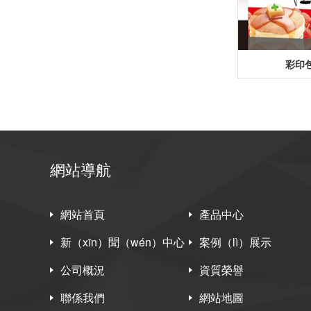
彩印
網站導航
網站首頁
產品中心
新（xīn）聞（wén）中心
案例（lì）展示
公司概況
資質榮譽
聯係我們
網站地圖