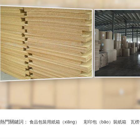
熱門關鍵詞：
食品包裝用紙箱（xiāng）
彩印包（bāo）裝紙箱
瓦楞