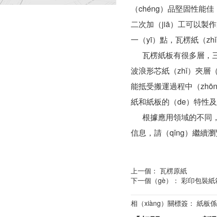
（chéng）品堅固性能
二次加（jiā）工可以製
一（yī）點，瓦楞紙（zh
瓦楞紙板有很多層，三（s
波浪形芯紙（zhǐ）夾層（
能抵受搬運過程中（zhōn
紙和紙板的（de）特性及（
根據應用領域的不同，
信息，請（qǐng）繼續瀏
上一個：
瓦楞原紙
下一個（gè）：
彩印包裝紙
相（xiàng）關標簽： 紙