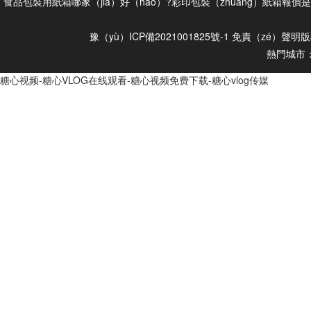
食品包裝用紙箱哪家（jiā）好（hǎo）?彩印包裝（zhuāng）紙箱報
豫（yù）ICP備2021001825號-1
免責（zé）聲明
版
熱門城市
糖心视频-糖心VLOG在线观看-糖心视频免费下载-糖心vlog传媒