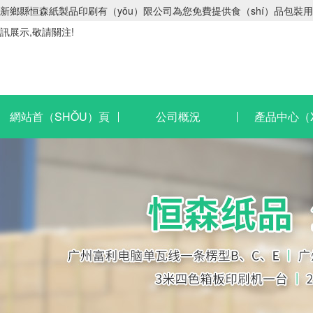
新鄉縣恒森紙製品印刷有（yǒu）限公司為您免費提供食（shí）品包裝用紙
訊展示,敬請關注!
網站首（SHǑU）頁
公司概況
產品中心（X