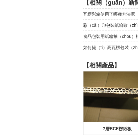
【相關（guān）新
瓦楞彩箱使用了哪種方法呢
彩（cǎi）印包裝紙箱致（zh
食品包裝用紙箱抽（chōu）
如何提（tí）高瓦楞包裝（z
【相關產品】
7層BCE楞紙板