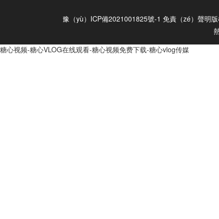
豫（yù）ICP備2021001825號-1
免責（zé）聲明
版
糖心视频-糖心VLOG在线观看-糖心视频免费下载-糖心vlog传媒