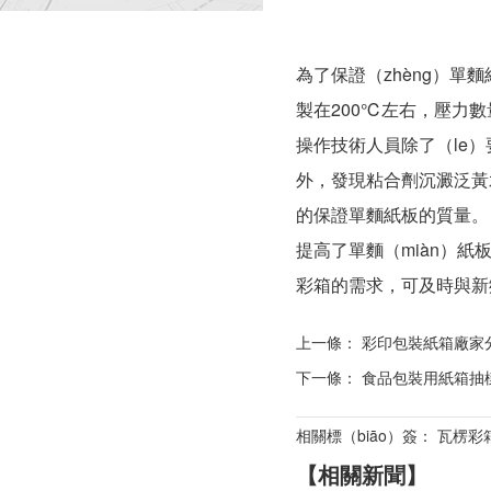
為了保證（zhèng）
製在200℃左右，壓力數量
操作技術人員除了（le）要
外，發現粘合劑沉澱泛黃
的保證單麵紙板的質量。
提高了單麵（miàn）紙
彩箱的需求，可及時與新
上一條：
彩印包裝紙箱廠家分
下一條：
食品包裝用紙箱抽
相關標（biāo）簽： 瓦楞彩
【相關新聞】