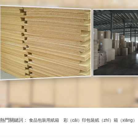
熱門關鍵詞：
食品包裝用紙箱
彩（cǎi）印包裝紙（zhǐ）箱（xiāng