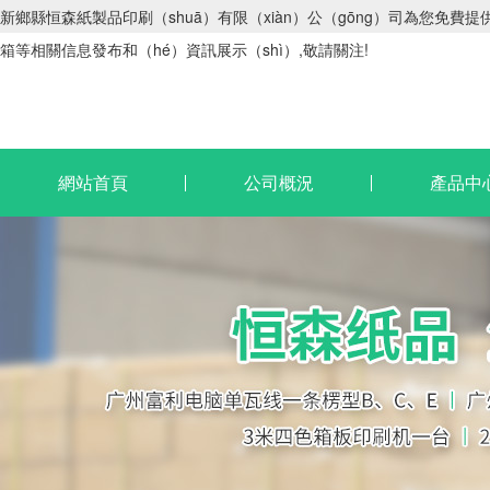
新鄉縣恒森紙製品印刷（shuā）有限（xiàn）公（gōng）司為您免費提供
箱等相關信息發布和（hé）資訊展示（shì）,敬請關注!
網站首頁
公司概況
產品中