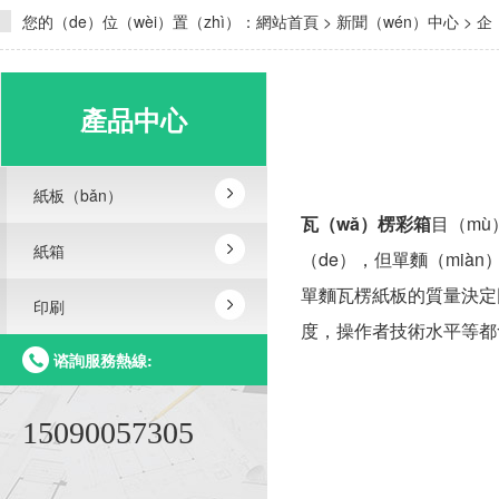
您的（de）位（wèi）置（zhì）：
網站首頁
>
新聞（wén）中心
>
企
產品中心
紙板（bǎn）
瓦（wǎ）楞彩箱
目（mù
紙箱
（de），但單麵（miàn
單麵瓦楞紙板的質量決定
印刷
度，操作者技術水平等都
谘詢服務熱線:
15090057305