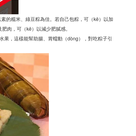
以素的糯米、綠豆粽為佳。若自己包粽，可（kě）以加
及肥肉，可（kě）以減少肥膩感。
水果，這樣能幫助腸、胃蠕動（dòng），對吃粽子引