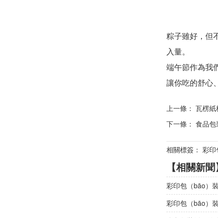
粽子雖好，但
入量。
端午節作為我們
讓你吃的舒心
上一條：
瓦楞紙
下一條：
食品包
相關標簽： 彩印包
【相關新聞
彩印包（bāo）
彩印包（bāo）