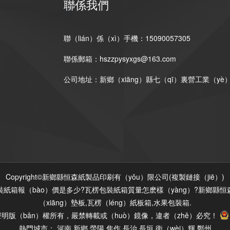
聯係我們
聯（lián）係（xì）手機：15090057305
聯係郵箱：hszzpysyxgs@163.com
公司地址：新鄉（xiāng）縣七（qī）裏營工業（yè
Copyright©新鄉縣恒森紙製品印刷有（yǒu）限公司(
複製鏈接（jiē）
)
）包裝紙箱報（bào）價是多少?瓦楞包裝紙箱質量怎麽樣（yàng）?新鄉縣恒
（xiāng）墊板,瓦楞（léng）紙板箱,水果包裝箱.
聲明
版（bǎn）權所有，嚴禁轉載或（huò）鏡像，違者（zhě）必究！
熱門城市：
河南
新鄉
滎陽
焦作
長治
長垣
衛（wèi）輝
鄭州