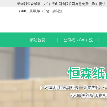
新鄉縣恒森紙製（zhì）品印刷有限公司為您免費（fèi）提供
（xùn）展示,敬（jìng）請關注!
網站首頁
公司概（GÀI）況