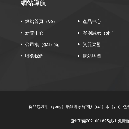
網站導航
網站首頁（yè）
產品中心
新聞中心
案例展示（shì）
公司概（gài）況
資質榮譽
聯係我們
網站地圖
食品包裝用（yòng）紙箱哪家好?彩（cǎi）印（yìn
豫ICP備2021001825號-1
免責