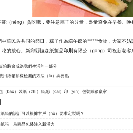
不能（néng）貪吃哦，要注意粽子的分量，盡量避免在早餐、晚
中華民族共同的節日，粽子作為端午節的******食物，大家不妨
、吃的放心。新鄉縣恒森紙製品
印刷
有限公（gōng）司祝新老客
板箱將會成為我們生活的一部分
裝用紙箱抽樣檢測的方法（fǎ）與要點
（bāo）裝紙（zhǐ）箱,彩（cǎi）印（yìn）包裝紙箱廠家
】
裝紙箱的設計可以根據客戶（hù）要求定製嗎？
裝紙箱，為商品包裝注入新活力