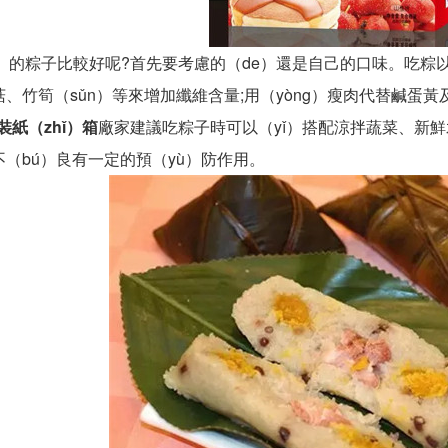
g）的粽子比較好呢?首先要考慮的（de）還是自己的口味。吃粽
、竹筍（sǔn）等來增加纖維含量;用（yòng）瘦肉代替鹹蛋黃
裝紙（zhǐ）箱
廠家建議吃粽子時可以（yǐ）搭配涼拌蔬菜、新鮮
（bú）良有一定的預（yù）防作用。