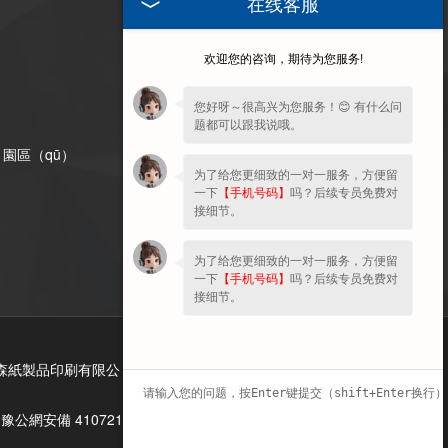
在线客服
訪問手
（shǒu）機
欢迎您的咨询，期待为您服务!
（jī）端
（duān）
您好呀～很高兴为您服务！😊 有什么问
题都可以跟我说哦。
）園區（qū）
为了给您更细致的一对一服务，方便留
一下
【手机号码】
吗？后续专员免费对
接细节。
为了给您更细致的一对一服务，方便留
一下
【手机号码】
吗？后续专员免费对
接细节。
森紙製品印刷有限公（gōng）司（sī）承接瓦楞紙板,紙箱
豫公網安備 41072102000813號