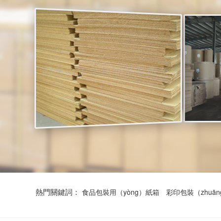
熱門關鍵詞：
食品包裝用（yòng）紙箱
彩印包裝（zhuā