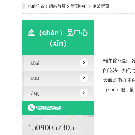
您的位置：
網站首頁
>
新聞中心
>
企業新聞
產（chǎn）品中心
（xīn）
端午節來臨，
紙板
的吃法，如何
紙箱
天氣逐漸在走向
（shū）服，
印刷
谘詢服務熱線:
15090057305