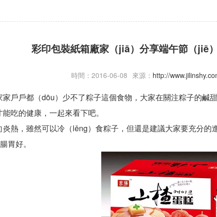
彩印包裝紙箱廠家（jiā）分享端午節（jiē
時間：2016-06-08
來源：
http://www.jilinshy.
家家戶戶都（dōu）少不了粽子這個食物，大家在關注粽子的鹹
才能吃的健康，一起來看下吧。
炎熱，雖然可以冷（lěng）食粽子，但還是建議大家要充分的進
對腸胃好。