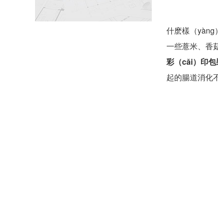
什麽樣（yàn
一些薏米、香菇
彩（cǎi）印包
起的腸道消化不