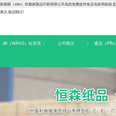
新鄉縣（xiàn）恒森紙製品印刷有限公司為您免費提供食品包裝用紙箱,彩
展示,敬請關注!
網（WǍNG）站首頁
公司概況
產品（PǏN