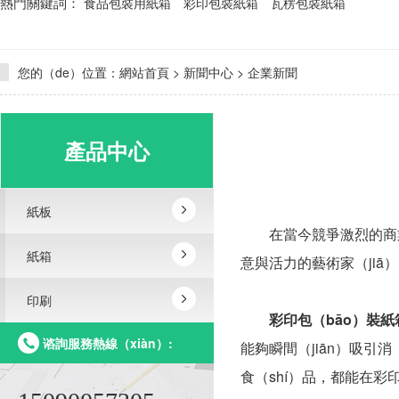
熱門關鍵詞：
食品包裝用紙箱
彩印包裝紙箱
瓦楞包裝紙箱
您的（de）位置：
網站首頁
>
新聞中心
>
企業新聞
產品中心
紙板
在當今競爭激烈的商業世
紙箱
意與活力的藝術家（jiā）
印刷
彩印包（bāo）裝紙箱
谘詢服務熱線（xiàn）:
能夠瞬間（jiān）吸引
食（shí）品，都能在彩