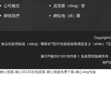
公司概況
資質榮（róng）譽
聯係我們
網站地（dì）圖
Copyri
食品包裝用紙箱（xiāng）哪家好?彩印包裝紙箱報價是多少（shǎo）?
豫ICP備2021001825號-1
免責聲明
版權所有，
熱門
糖心视频-糖心VLOG在线观看-糖心视频免费下载-糖心vlog传媒