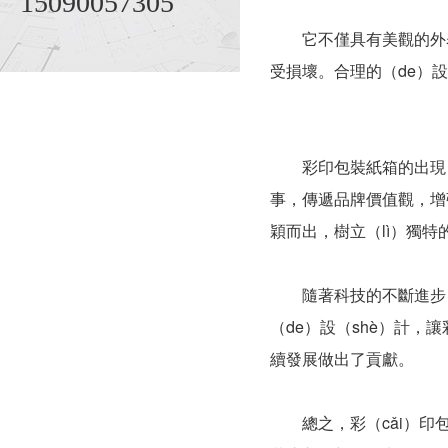
15090057305
它不僅具有美觀的外表，
受損壞。合理的（de）
彩印包裝紙箱的出現，為
事，傳遞品牌價值觀，增
穎而出，樹立（lì）獨特
隨著科技的不斷進步，彩印
（de）設（shè）計，
續發展做出了貢獻。
總之，彩（cǎi）印包