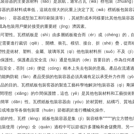
包裝容器的主要原材料（liào）是原紙，通常占瓦（wǎ）楞包裝（zhuān
器的原材料成車低，這就在很大的比重上決定了瓦（wǎ）楞紙板包裝容器成
zào）、容器成型加工和印刷裝潢等），其絕對成本同樣要比其他包裝容器
成為包裝用戶樂於接受的重要經（jīng）濟因素。
塑性。瓦楞紙板是（shì）由多層紙板複合而（ér）成（chéng）的，
特定需要進行裁切（qiē）、開槽、衝孔、模切、接台、折（shé）疊，從而
性是術材、塑料、金屬、玻璃等其（qí）他包裝材料所（suǒ）不及（jí
保護性。保護產品安全流（liú）通是包裝的（de）首要目的，作為任何
的產品安全，否則（zé）便從（cóng）根本上失去包裝的意義。產品在
能夠防範（fàn）產品受損的包裝容器必須具備有足以承受外力作用（yò
產品的目的。瓦楞紙板包裝窖器的製造工藝科學地解決f包裝容器（qì）剛萊
之間理想（xiǎng）的巾間保護體，這也（yě）是其他包裝材料和工藝技
單（dān）性。瓦楞紙板包裝容器由（yóu）於材質輕、結構巧、質地
）口或堆放等各個包裝環（huán）節都易於進行機械化操作。
節約性。瓦楞（léng）紙板包裝容器是集（jí）裝容積率******的立方
裝使用（yòng）全（quán）過程中可以節省許多運輸和倉儲費用。另