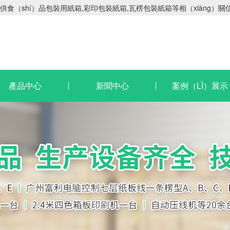
食（shí）品包裝用紙箱,彩印包裝紙箱,瓦楞包裝紙箱等相（xiàng）關
產品中心
新聞中心
案例（LÌ）展示