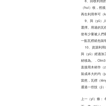
8、回收利用的方
（huí）收，然
再生利用率可（k
9、與（yǔ）人
選擇。用過的瓦楞
使有少量被人們廢
一點瓦楞紙包裝明
10、資源利
與（yǔ）經過加
材積為。．Olm
直接用木材作（z
裝成本大約均（j
當然，瓦楞（lé
通過一些技（jì
上一（yī）條：