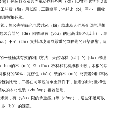
éng）包裝容器及其內襯墊物料均可（kě）以很方便地予以回
ā）工的費（fèi）用低靡，工藝簡單，消耗比（bǐ）重小，回收
種趨勢和必然。
越重視，無公害的綠色包裝越來（lái）越成為人們所企望的理想
裝容器的（de）回收率有（yǒu）的已高達80%以上），即
ōu）不至（zhì）於對環境造成嚴重的或長期的汙染影響，這
的一種極其有效的利用方法。天然術材（cái）的（de）機理
）1cm的木（mù）料（liào）板材和瓦楞紙板比較，木板的淨
木料板材的30%．瓦楞包（bāo）裝的木（mù）材資源利用率比
）和瓦楞包裝比較，二者在同等包裝承重條件下，後者的用材量和包
製成的木材包裝（zhuāng）容器使用。
易滲漏，有（yǒu）限的承重能力等（děng），這些不足可以
步（bù）的課題。