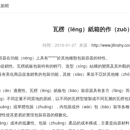
業新聞
瓦楞（léng）紙箱的作（zu
時間：2016-01-27
來源：
http://www.jilinshy.
容器在功能（néng）上具有******於其他種類包裝容器的特性。
促銷性。瓦楞紙板包裝特有的輕巧、造型（xíng）結構的變異及其外觀
有美化商品促進銷售的包裝功能，其效（xiào）果並不亞於其他種（zhǒn
de）適應性。瓦楞（léng）紙板包（bāo）裝容器具有多方（fāng）而
ng）不同定量不同質地的原紙，以不同的瓦楞型號製成不同瓦層的瓦楞包裝
zhuāng）或單體包裝（zhuāng），內包裝或外（wài）包（bāo）裝
變性使其更易於實現包裝容器的模數化。
uāng）成本的低廉性。包裝（zhuāng）產品的成本構成，主要是由原材料