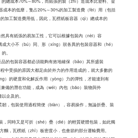
g）的總成本70%～80%，而紙張的製（zhì）造成本比塑料、金
本的低靡，隻占20%～30%的加工製造費（fèi）用（包括
的加工製造費用低，因此，瓦楞紙板容器（qì）總成本的
自然具有紙張的易加工性，它可以根據包裝內（nèi）容
構成大小不（bú）同、形（xíng）狀各異的包裝容器和（hé）
）的。
產品的包裝容器都必須能夠有效地確保（bǎo）其所盛裝
流通過程中受損的原因大都足由於外力的作用造成的，就大多數的
ng）的硬度和化解反作用（yòng）力的彈性，才能達到有
兼備的潛在功能，成為（wéi）內包（bāo）裝物與外
術難以企及的。
柔韌，包裝使用過程簡便（biàn），容易操作，無論折疊、裝
體包裝，同時又是可折（shé）疊（dié）的輕質硬體包裝，如此獨
一方麵，瓦楞紙（zhǐ）板密度小．也會節約部分運輸費用。