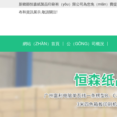
新鄉縣恒森紙製品印刷有（yǒu）限公司為您免（miǎn）費提供
布和資訊展示,敬請關注!
網站（ZHÀN）首頁
公（GŌNG）司概況