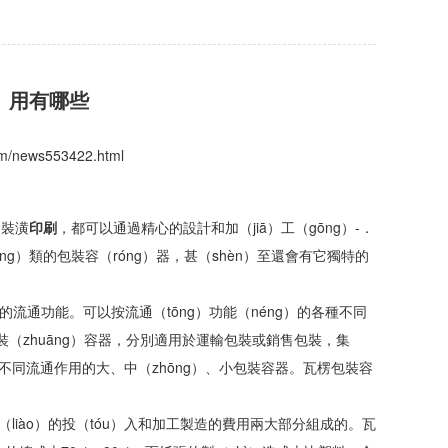
ò）用有哪些
com/news553422.html
的裝潢
印刷
，都可以通過精心的設計和加（jiā）工（gōng）-．
g）類的包裝容（róng）器，甚（shèn）至還會有它獨特的
的流通功能。可以按流通（tōng）功能（néng）的各種不同
（zhuāng）容器，分別適用於運輸包裝或銷售包裝，集
等各種不同流通作用的大、中（zhōng）、小包裝容器。瓦楞包裝容
（liào）的投（tóu）入和加工製造的費用兩大部分組成的。瓦