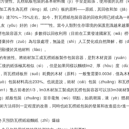
便性。瓦楞紙板包裝的基本材料幾（jǐ）乎全是紙張，使用後的瓦楞（l
後加工再生為瓦楞（léng）紙（zhǐ）板的原料——原紙，其回收和加（ji
ě）達70%～75%左右。如今，對瓦楞紙包裝容器的回收利用已經成為一
友（yǒu）好的（de）******性。當今人類對生存環境的保護意識越來
包裝容器大（dà）多數得以回收利用（目前在工業發達國家瓦（wǎ）楞包
棄掉作（zuò）為垃圾處理，無論是（shì）人工焚化或自然降解，都（d
顯優於其他材料（liào）。
用的有效性。將術材加工成瓦楞紙板製作包裝容器，是對木材資源（yuán）
工後的紙張極其相似（sì），但是如果同樣以麵積lm2、厚（hòu）度（dù
3，而瓦楞綞板所（suǒ）耗費的木材（原料）一般隻需要0.003d．僅為
uò）包裝材料高出233%。也就是說，術材（cái）包裝（zhuāng
un1）隻占前者的1/3，lm3木材加工製成的瓦楞包裝容器可以頂3m3術材
ng）紙板包裝（zhuāng）並非毫無（wú）弱點，如易潮濕，液（yè）體
）術方法得到一定程度的改善，同時也給瓦楞紙包裝的發展和改進提出r進一
冬天預防瓦楞紙箱麵紙（zhǐ）爆線