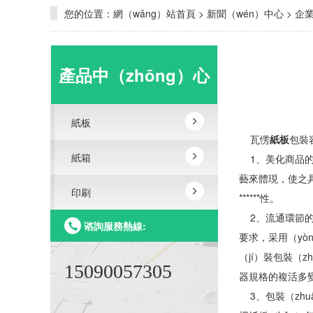
您的位置：
網（wǎng）站首頁
>
新聞（wén）中心
>
企
產品中（zhōng）心
紙板
瓦愣
紙板
包裝
紙箱
1、美化商品的
藝來體現，使之具
印刷
******性。
2、流通環節的（
谘詢服務熱線:
要求，采用（yò
（jí）裝包裝（
15090057305
器規格的複活多
3、包裝（zh