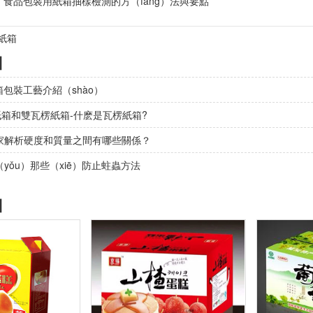
：
食品包裝用紙箱抽樣檢測的方（fāng）法與要點
紙箱
】
箱包裝工藝介紹（shào）
紙箱和雙瓦楞紙箱-什麽是瓦楞紙箱?
家解析硬度和質量之間有哪些關係？
yǒu）那些（xiē）防止蛀蟲方法
】