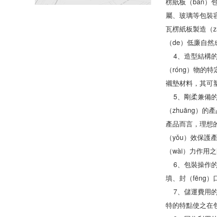
楞紙板（bǎn）
屬、玻璃等包裝容
瓦楞紙板製造（
（de）低廉自然
4、造型結構的可
（róng）物的
襯墊材料，其可塑
5、剛柔兼備的
（zhuāng）
產品而言，理想的
（yǒu）效保護
（wài）力作用
6、包裝操作的簡
填、封（fēng
7、儲運費用的
特的特點使之在包