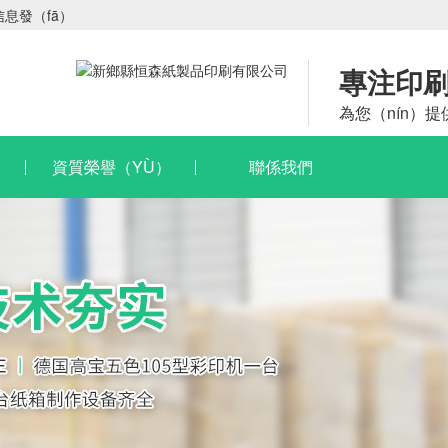
信息發（fā）
專注印刷
為您（nín）提
資質榮譽（YÙ）
聯係我們