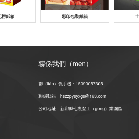
瓦楞紙箱
彩印包裝紙箱
聯係我們（men）
聯（lián）係手機：15090057305
聯係郵箱：hszzpysyxgs@163.com
公司地址：新鄉縣七裏營工（gōng）業園區