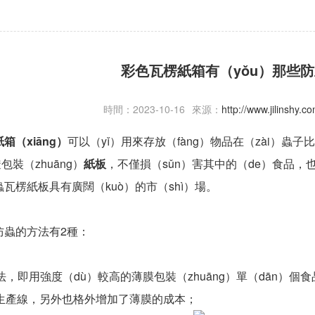
彩色瓦楞紙箱有（yǒu）那些
時間：2023-10-16
來源：
http://www.jilinshy.
紙箱（xiāng）
可以（yǐ）用來存放（fàng）物品在（zài）蟲
包裝（zhuāng）
紙板
，不僅損（sǔn）害其中的（de）食品，也
瓦楞紙板具有廣闊（kuò）的市（shì）場。
蟲的方法有2種：
，即用強度（dù）較高的薄膜包裝（zhuāng）單（dān）
裝生產線，另外也格外增加了薄膜的成本；