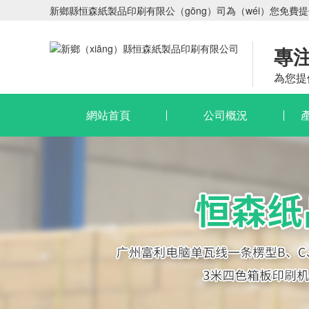
新鄉縣恒森紙製品印刷有限公（gōng）司為（wéi）您免費
專
為您提
網站首頁
公司概況