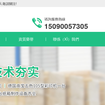
,敬請關注!
谘詢服務熱線
15090057305
資質榮譽
聯係（XÌ）我們