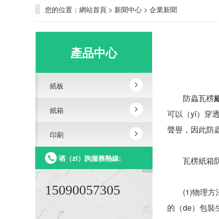
您的位置：
網站首頁
>
新聞中心
>
企業新聞
產品中心
紙板
防蟲瓦楞
紙箱
可以（yǐ）穿透
聲譽，因此防蟲
印刷
谘（zī）詢服務熱線:
瓦楞紙箱防
15090057305
(1)物理方法
的（de）包