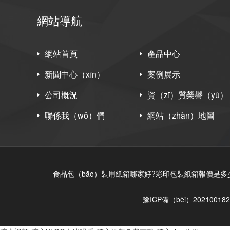
網站導航
網站首頁
產品中心
新聞中心（xīn）
案例展示
公司概況
資（zī）質榮譽（yù）
聯係我（wǒ）們
網站（zhàn）地圖
食品包（bāo）裝用紙箱哪家好?彩印包裝紙箱報價是多少?瓦
豫ICP備（bèi）202100182