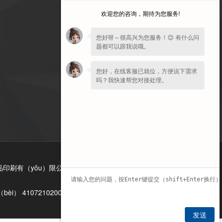
欢迎您的咨询，期待为您服务!
訪問手機
（jī）端
您好呀～很高兴为您服务！😊 有什么问
题都可以跟我说哦。
您好，在线客服已就位，方便说下需求
吗？我快速帮您对接处理。
印刷有（yǒu）限公司承接（jiē）瓦楞紙（zhǐ）板,紙箱
i） 41072102000813號
发送