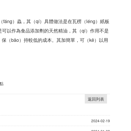
áng）蟲，其（qí）具體做法是在瓦楞（léng）紙板
而是可以作為食品添加劑的天然精油，其（qí）作用不是
保（bǎo）持較低的成本。其加簡單，可（kě）以用
要點
返回列表
2024-02-19