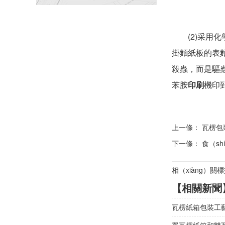
(2)采用化學
掛麵紙板的表麵
殺蟲，而是驅
苯胺
印刷
機印
上一條：
瓦楞包
下一條：
食（sh
相（xiàng）關
【相關新聞
瓦楞紙箱包裝工