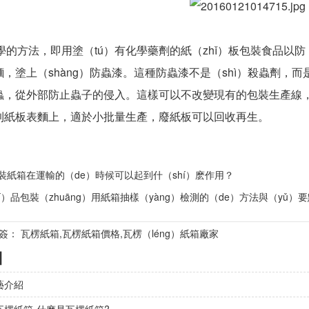
的方法，即用塗（tú）有化學藥劑的紙（zhǐ）板包裝食品以防（f
，塗上（shàng）防蟲漆。這種防蟲漆不是（shì）殺蟲劑，
蟲，從外部防止蟲子的侵入。這樣可以不改變現有的包裝生產線，
到紙板表麵上，適於小批量生產，廢紙板可以回收再生。
裝紙箱在運輸的（de）時候可以起到什（shí）麽作用？
í）品包裝（zhuāng）用紙箱抽樣（yàng）檢測的（de）方法與（yǔ）
標簽： 瓦楞紙箱,瓦楞紙箱價格,瓦楞（léng）紙箱廠家
】
藝介紹