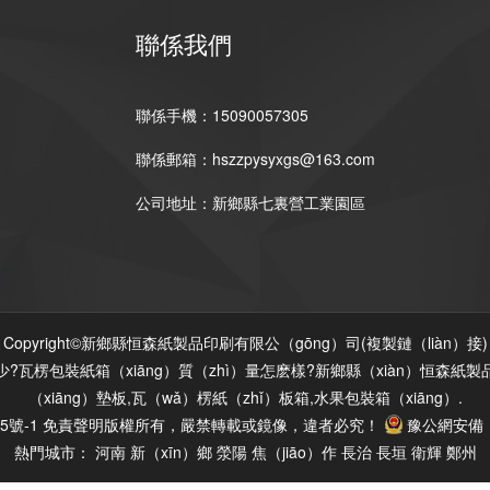
聯係我們
聯係手機：15090057305
聯係郵箱：hszzpysyxgs@163.com
公司地址：新鄉縣七裏營工業園區
Copyright©新鄉縣恒森紙製品印刷有限公（gōng）司(
複製鏈（liàn）接
)
楞包裝紙箱（xiāng）質（zhì）量怎麽樣?新鄉縣（xiàn）恒森紙製品
（xiāng）墊板,瓦（wǎ）楞紙（zhǐ）板箱,水果包裝箱（xiāng）.
5號-1
免責聲明
版權所有，嚴禁轉載或鏡像，違者必究！
豫公網安備（bè
熱門城市：
河南
新（xīn）鄉
滎陽
焦（jiāo）作
長治
長垣
衛輝
鄭州