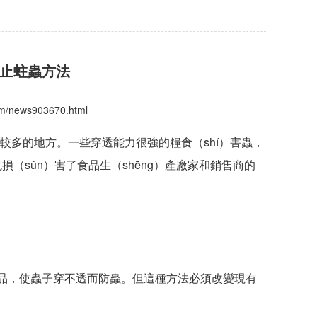
防止蛀蟲方法
com/news903670.html
子比較多的地方。一些穿透能力很強的糧食（shí）害蟲，
損（sǔn）害了食品生（shēng）產廠家和銷售商的
個食品，使蟲子穿不透而防蟲。但這種方法必須改變現有