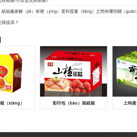
楞紙箱-什麽是瓦楞紙箱?
）紙箱廠家解（jiě）析硬（yìng）度和質量（liàng）之間有哪些關（guā
怎樣提高？
】
（xiāng）
彩印包（bāo）裝紙箱
土特產