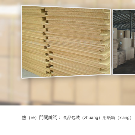
熱（rè）門關鍵詞：
食品包裝（zhuāng）用紙箱（xiāng）