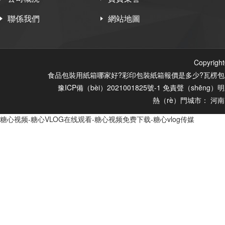
聯係我們
網站地圖
Copyr
食品包裝用紙箱哪家好?彩印包裝紙箱報價是多少?瓦楞包裝
豫ICP備（bèi）2021001825號-1
免責聲（shēng）明
熱（rè）門城市：
河南
糖心视频-糖心VLOG在线观看-糖心视频免费下载-糖心vlog传媒