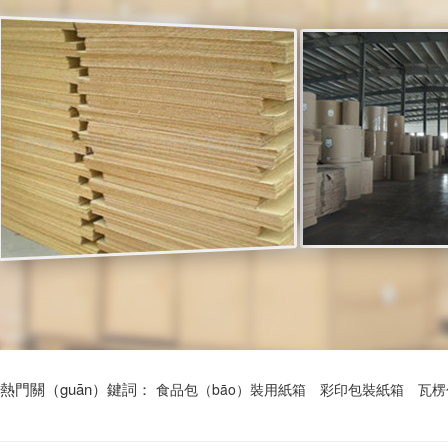
熱門關（guān）鍵詞：
食品包（bāo）裝用紙箱
彩印包裝紙箱
瓦楞