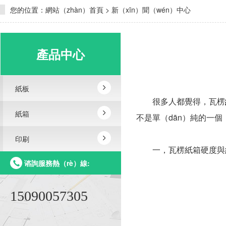
您的位置：
網站（zhàn）首頁
>
新（xīn）聞（wén）中心
產品中心
紙板
很多人都覺得，瓦楞
紙箱
不是單（dān）純的一
印刷
一，瓦楞紙箱硬度與
谘詢服務熱（rè）線:
15090057305