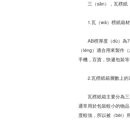
三（sān），瓦楞紙（z
1.瓦（wǎ）楞紙箱材
AB楞厚度（dù）為7毫
（léng）適合用來製作
手機，百貨，快遞包裝等
2.瓦楞紙箱層數上的
瓦楞紙箱主要分為三層、
通常用於包裝較小的物品；
度較強，所以被（bèi