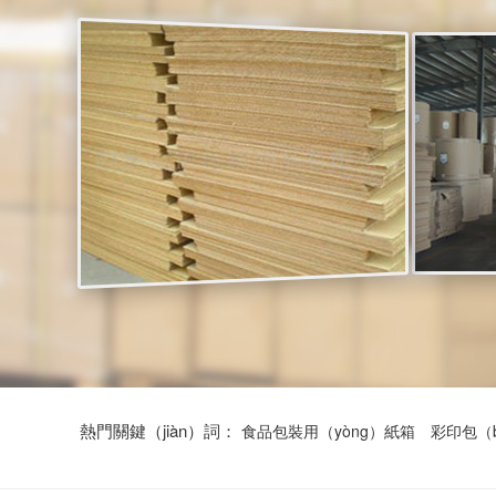
熱門關鍵（jiàn）詞：
食品包裝用（yòng）紙箱
彩印包（