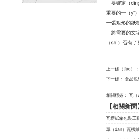
要確定（dìn
重要的一（yī
一張矩形的紙
將需要的文字和
（shì）否有
上一條（tiáo）
下一條：
食品包
相關標簽： 瓦（
【相關新聞
瓦楞紙箱包裝工
單（dān）瓦楞