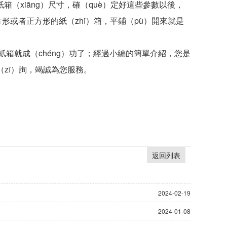
箱（xiāng）尺寸，確（què）定好這些參數以後，
形或者正方形的紙（zhǐ）箱，平鋪（pù）開來就是
紙箱就成（chéng）功了；經過小編的簡單介紹，您是
（zī）詢，竭誠為您服務。
返回列表
2024-02-19
2024-01-08