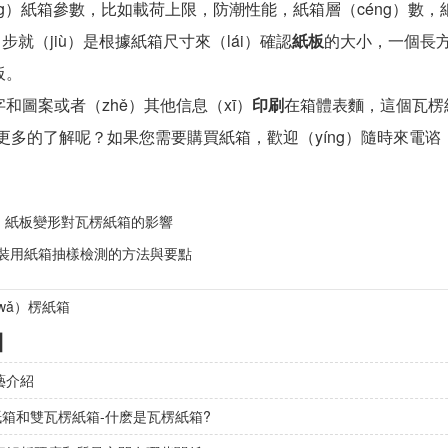
g）紙箱參數，比如載荷上限，防潮性能，紙箱層（céng）數，紙
）步就（jiù）是根據紙箱尺寸來（lái）確認
紙板
的大小，一個長方
板。
圖案或者（zhě）其他信息（xī）
印刷
在箱體表麵，這個瓦楞
了更多的了解呢？如果您需要購買紙箱，歡迎（yíng）隨時來電谘
：
紙板變形對瓦楞紙箱的影響
裝用紙箱抽樣檢測的方法與要點
wǎ）楞紙箱
】
藝介紹
紙箱和雙瓦楞紙箱-什麽是瓦楞紙箱?