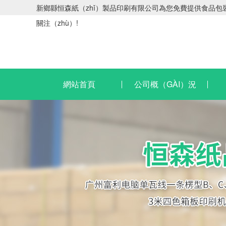
新鄉縣恒森紙（zhǐ）製品印刷有限公司為您免費提供食品包裝
關注（zhù）!
網站首頁
公司概（GÀI）況