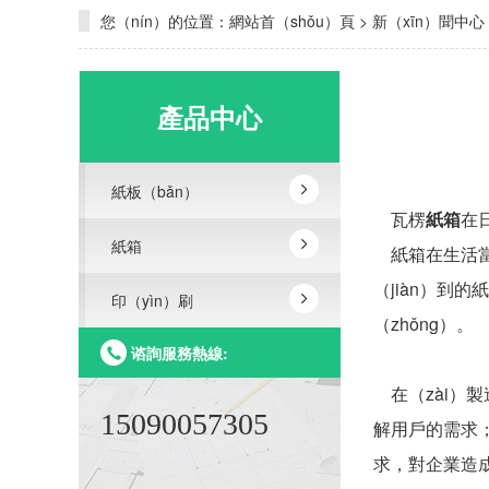
您（nín）的位置：
網站首（shǒu）頁
>
新（xīn）聞中心
產品中心
紙板（bǎn）
瓦楞
紙箱
在
紙箱
紙箱在生活當中
（jiàn）到
印（yìn）刷
（zhǒng）。
谘詢服務熱線:
在（zài）製
15090057305
解用戶的需求
求，對企業造成