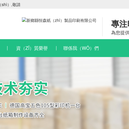
hì）,敬請
專注
為您提供
資（ZĪ）質榮譽
聯係我（WǑ）們