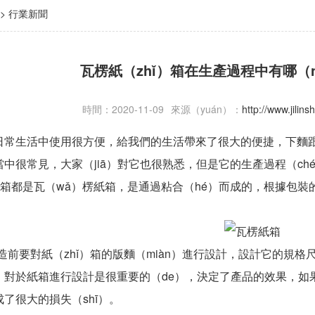
>
行業新聞
瓦楞紙（zhǐ）箱在生產過程中有哪（
時間：2020-11-09
來源（yuán）：
http://www.jili
日常生活中使用很方便，給我們的生活帶來了很大的便捷，下麵跟
很常見，大家（jiā）對它也很熟悉，但是它的生產過程（ché
的紙箱都是瓦（wǎ）楞紙箱，是通過粘合（hé）而成的，根據包裝
造前要對紙（zhǐ）箱的版麵（miàn）進行設計，設計它的規
；對於紙箱進行設計是很重要的（de），決定了產品的效果，如果
了很大的損失（shī）。