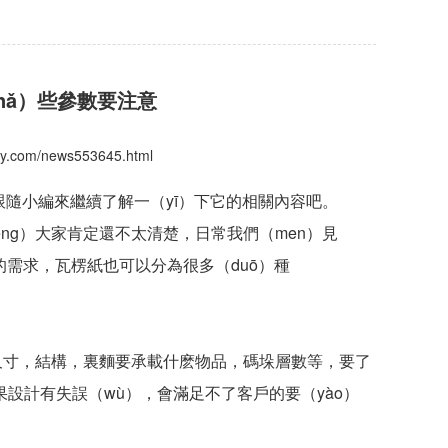
nǎ）些參數要注意
nshy.com/news553645.html
隨小編來繼續了解一（yī）下它的相關內容吧。
ng）大家肯定還不太清楚，日常我們（men）見
的需求，瓦楞紙也可以分為很多（duō）種
格尺寸，結構，裏麵要承載什麽物品，碼垛層數等，要了
設計有失誤（wù），會滿足不了客戶的要（yào）