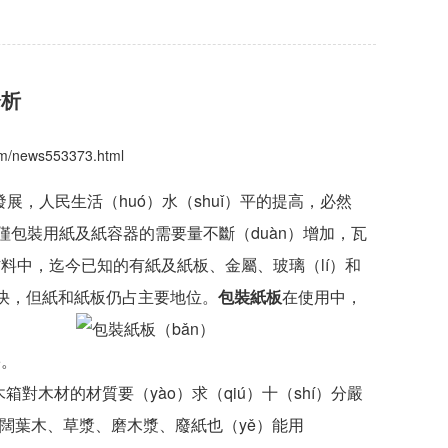
分析
com/news553373.html
發展，人民生活（huó）水（shuǐ）平的提高，必然
不僅包裝用紙及紙容器的需要量不斷（duàn）增加，瓦
料中，迄今已知的有紙及紙板、金屬、玻璃（lí）和
很快，但紙和紙板仍占主要地位。
包裝紙板
在使用中，
害。
木箱對木材的材質要（yào）求（qiú）十（shí）分嚴
甚至闊葉木、草漿、磨木漿、廢紙也（yě）能用