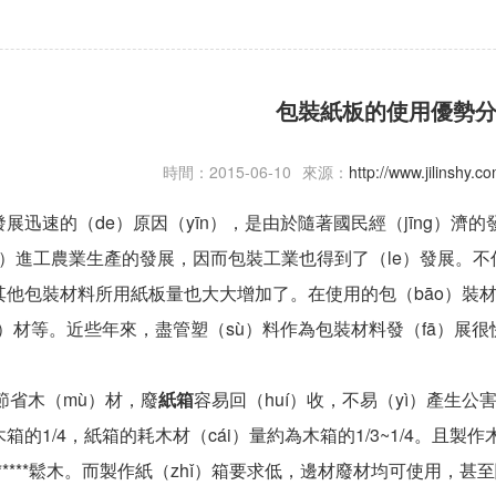
包裝紙板的使用優勢
時間：2015-06-10
來源：
http://www.jilinshy.
展迅速的（de）原因（yīn），是由於隨著國民經（jīng）濟的
cù）進工農業生產的發展，因而包裝工業也得到了（le）發展。
其他包裝材料所用紙板量也大大增加了。在使用的包（bāo）裝材
）材等。近些年來，盡管塑（sù）料作為包裝材料發（fā）展
：
，節省木（mù）材，廢
紙箱
容易回（huí）收，不易（yì）產生公
箱的1/4，紙箱的耗木材（cái）量約為木箱的1/3~1/4。且製作
*****鬆木。而製作紙（zhǐ）箱要求低，邊材廢材均可使用，