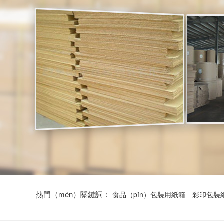
熱門（mén）關鍵詞：
食品（pǐn）包裝用紙箱
彩印包裝