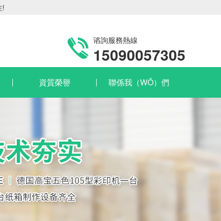
!
谘詢服務熱線
15090057305
資質榮譽
聯係我（WǑ）們