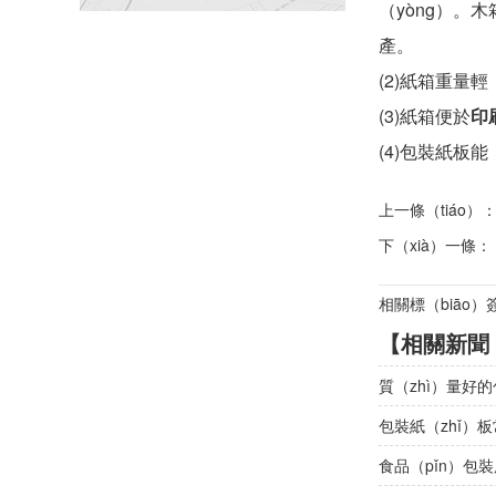
（yòng）。木
產。
(2)紙箱重量
(3)紙箱便於
印
(4)包裝紙板
上一條（tiáo）
下（xià）一條：
相關標（biāo）
【相關新聞
質（zhì）量好
包裝紙（zhǐ）
食品（pǐn）包裝