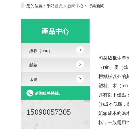
您的位置：
網站首頁
>
新聞中心
>
行業新聞
產品中心
紙板（bǎn）
包裝
紙板
生產發
紙箱
（rán）促（
楞紙板以外的
印刷
塑料、木（mù
谘詢服務熱線:
具有以下優點
(1)成本低廉
15090057305
紙箱成本約為木
格，一般需用*