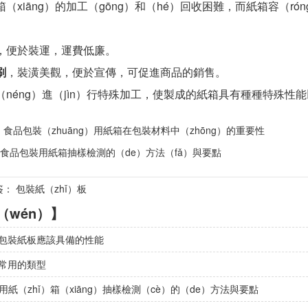
箱（xiāng）的加工（gōng）和（hé）回收困難，而紙箱容（ró
輕，便於裝運，運費低廉。
刷
，裝潢美觀，便於宣傳，可促進商品的銷售。
能（néng）進（jìn）行特殊加工，使製成的紙箱具有種種特殊
：
食品包裝（zhuāng）用紙箱在包裝材料中（zhōng）的重要性
食品包裝用紙箱抽樣檢測的（de）方法（fǎ）與要點
簽： 包裝紙（zhǐ）板
（wén）】
的包裝紙板應該具備的性能
板常用的類型
用紙（zhǐ）箱（xiāng）抽樣檢測（cè）的（de）方法與要點