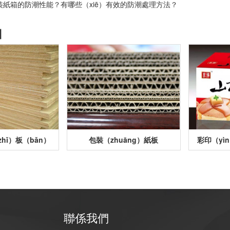
裝紙箱的防潮性能？有哪些（xiē）有效的防潮處理方法？
】
hǐ）板（bǎn）
包裝（zhuāng）紙板
彩印（yì
聯係我們