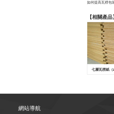
如何提高瓦楞包
【相關產品
七層瓦楞紙（z
網站導航