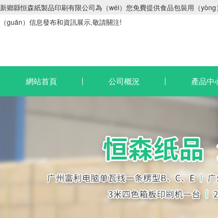
新鄉縣恒森紙製品印刷有限公司為（wéi）您免費提供食品包裝用（yòng）紙
（guān）信息發布和資訊展示,敬請關注!
網站首頁
公司概況
產品中