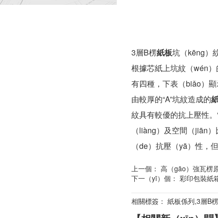
3層B楞
紙板
坑（kēng）
根據芯紙上坑紋（wén
有四種，下表（biǎo）顯示由
由較厚的“A”坑紋造成的
紙
紋具有較優的抗上壓性。“A
（liàng）及空間（jiā
（de）抗壓（yā）性，
上一個：
高（gāo）強瓦楞
下一（yī）個：
彩印包裝紙
相關標簽： 紙板係列,3層B楞