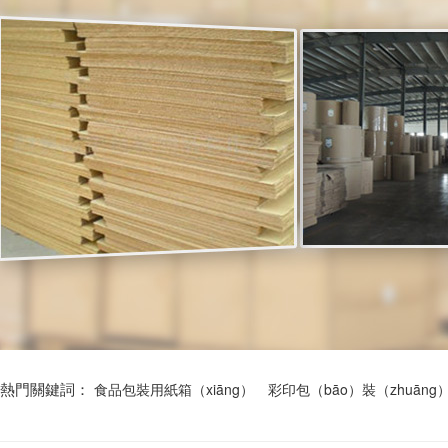
熱門關鍵詞：
食品包裝用紙箱（xiāng）
彩印包（bāo）裝（zhuān