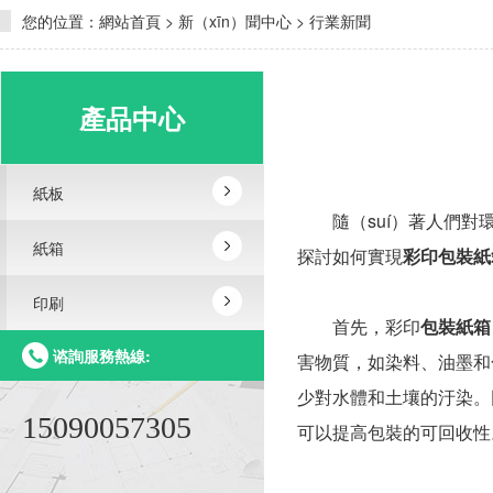
您的位置：
網站首頁
>
新（xīn）聞中心
>
行業新聞
產品中心
紙板
隨（suí）著人們對環
紙箱
探討如何實現
彩印包裝紙箱
印刷
首先，彩印
包裝紙箱（
谘詢服務熱線:
害物質，如染料、油墨和化
少對水體和土壤的汙染。同
15090057305
可以提高包裝的可回收性