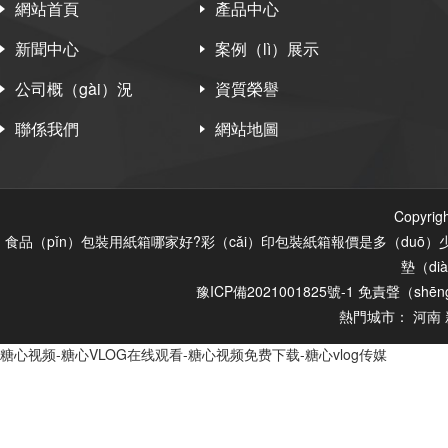
網站首頁
產品中心
新聞中心
案例（lì）展示
公司概（gài）況
資質榮譽
聯係我們
網站地圖
Copyr
食品（pǐn）包裝用紙箱哪家好?彩（cǎi）印包裝紙箱報價是多（duō）少
墊（di
豫ICP備2021001825號-1
免責聲（shēn
熱門城市：
河南
糖心视频-糖心VLOG在线观看-糖心视频免费下载-糖心vlog传媒