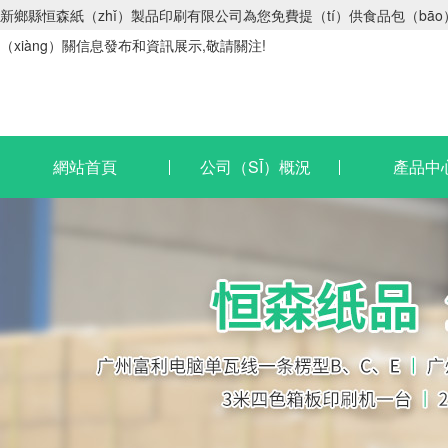
新鄉縣恒森紙（zhǐ）製品印刷有限公司為您免費提（tí）供食品包（bāo）
（xiàng）關信息發布和資訊展示,敬請關注!
網站首頁
公司（SĪ）概況
產品中