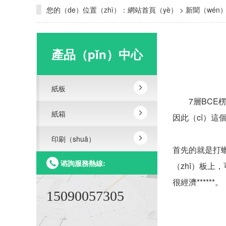
您的（de）位置（zhì）：
網站首頁（yè）
>
新聞（wén
產品（pǐn）中心
紙板
7層BCE
紙箱
因此（cǐ）這
印刷（shuā）
首先的就是打蠟
谘詢服務熱線:
（zhǐ）板上
很經濟******。
15090057305