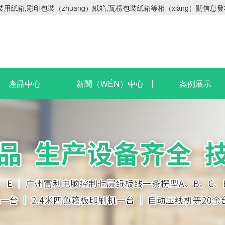
紙箱,彩印包裝（zhuāng）紙箱,瓦楞包裝紙箱等相（xiàng）關信息
產品中心
新聞（WÉN）中心
案例展示