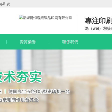
發布和資
專注印
為（wéi）您提
資質榮譽
聯係我們