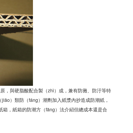
i）原，與硬脂酸配合製（zhì）成，兼有防黴、防汙等特
iāo）類防（fáng）潮劑加入紙漿內抄造成防潮紙，
本紙箱，紙箱的防潮方（fāng）法介紹但總成本還是合