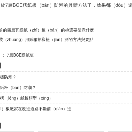
關於7層BCE楞紙板（bǎn）防潮的具體方法了，效果都（dōu
前的四層瓦楞紙（zhǐ）板（bǎn）的挑選要留意什麽
（zhuāng）用紙箱抽樣檢（jiǎn）測的方法與要點
）： 7層BCE楞紙板
】
怎樣防潮？
楞紙板（bǎn）防潮？
楞（léng）紙板類型（xíng）
hǐ）板廠家在改進道路不斷前（qián）進
】