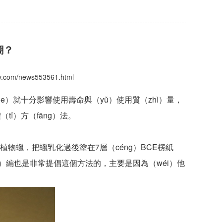
潮？
shy.com/news553561.html
le）就十分影響使用壽命與（yǔ）使用質（zhì）量，
tǐ）方（fāng）法。
植物蠟，把蠟乳化過後塗在7層（céng）BCE楞紙
iǎo）編也是非常提倡這個方法的，主要是因為（wéi）他