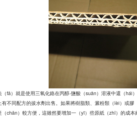
（fǎ）就是使用三氧化鉻在丙醇-鹽酸（suān）溶液中還（há
有不同配方的拔水劑出售。如果將樹脂類、澱粉類（lèi）或膠（j
產（chǎn）較方便，這雖然要增加一（yī）些原紙（zhǐ）的成