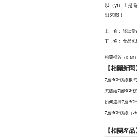
以（yǐ）上是
出來哦！
上一條：
談談當
下一條：
食品包裝
相關標簽（qiān
【相關新聞
7層BCE楞紙板
怎樣給7層BCE
如何選擇7層BCE
7層BCE楞紙（z
【相關產品