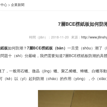
）中心
>
企業新聞
7層BCE楞紙板如何防
時間（jiān）：2018-11-20
來源：
http://www.jilin
楞
紙板
如何防潮？
7層BCE楞紙板（bǎn）
一旦受（shòu）潮了（
個問題十（shí）分嚴峻，我們需要知道7層BCE楞紙板防潮的具體（
了，一般用石蠟、微晶（jīng）蠟、聚乙烯蠟、蜂蠟、白蠟等動
，可（kě）以（yǐ）起到防潮（cháo）的作用（yòng），小（x