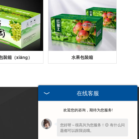
包裝箱（xiāng）
水果包裝箱
在线客服
訪問手
欢迎您的咨询，期待为您服务!
（shǒu）機
端
您好呀～很高兴为您服务！😊 有什么问
题都可以跟我说哦。