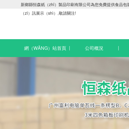
新鄉縣恒森紙（zhǐ）製品印刷有限公司為您免費提供食品包裝用
（zī）訊展示（shì）,敬請關注!
網（WǍNG）站首頁
公司概況