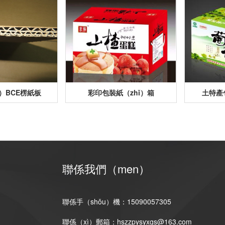
g）BCE楞紙板
彩印包裝紙（zhǐ）箱
土特產
聯係我們（men）
聯係手（shǒu）機：15090057305
聯係（xì）郵箱：hszzpysyxgs@163.com