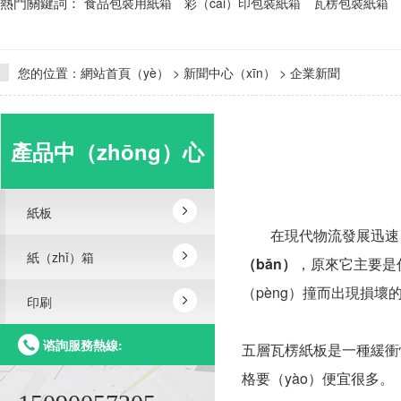
熱門關鍵詞：
食品包裝用紙箱
彩（cǎi）印包裝紙箱
瓦楞包裝紙箱
您的位置：
網站首頁（yè）
>
新聞中心（xīn）
>
企業新聞
產品中（zhōng）心
紙板
在現代物流發展迅速（s
紙（zhǐ）箱
（bǎn）
，原來它主要是作
（pèng）撞而出現損壞
印刷
谘詢服務熱線:
五層瓦楞紙板是一種緩衝
格要（yào）便宜很多。