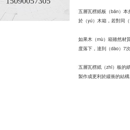
15090057305
五層瓦楞紙板（bǎn）本
於（yú）木箱，若對同（t
如果木（mù）箱雖然材質
度落下，達到（dào）7
五層瓦楞紙（zhǐ）板的
製作成更利於緩衝的結構與