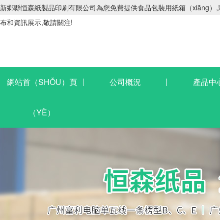
新鄉縣恒森紙製品印刷有限公司為您免費提供食品包裝用紙箱（xiāng）,彩（
布和資訊展示,敬請關注!
網站首（SHǑU）頁
公司概況
產品中
（YÈ）