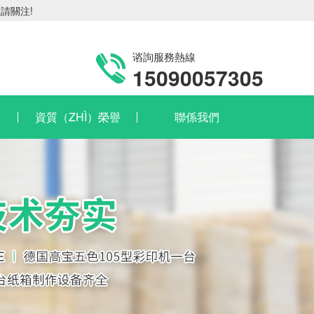
請關注!
谘詢服務熱線
15090057305
）
資質（ZHÌ）榮譽
聯係我們