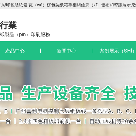
彩印包裝紙箱,瓦（wǎ）楞包裝紙箱等相關信息（xī）發布和資訊展示,敬
行業
紙製品（pǐn）印刷服務
產品中心
新聞中心
案例展示（SHÌ