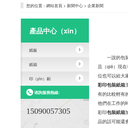
您的位置：
網站首頁
>
新聞中心
>
企業新聞
產品中心（xīn）
紙板
一說的包裝很（
紙箱
且（qiě）現
位也可以給大
印（yìn）刷
彩印包裝紙箱
谘詢服務熱線:
有的比較輕有的
他們在工作的時
15090057305
彩印
包裝紙箱
品的話可能還