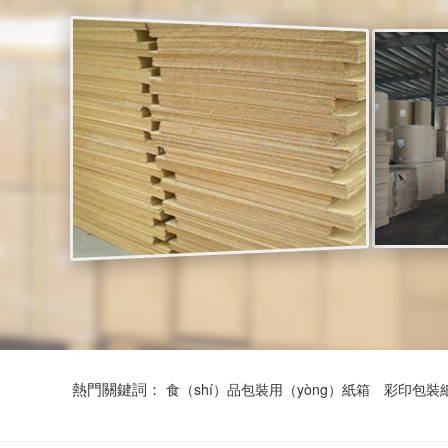
熱門關鍵詞：
食（shí）品包裝用（yòng）紙箱
彩印包裝