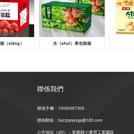
（xiāng）
水（shuǐ）果包裝箱
聯係我們
聯係手機：15090057305
聯係郵箱：hszzpysyxgs@163.com
公司地址（zhǐ）：新鄉縣七裏營工業園區