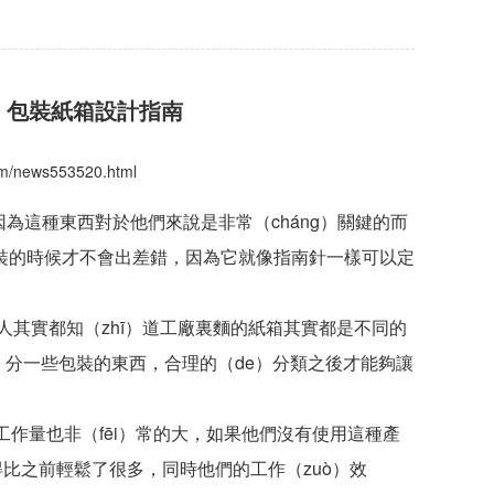
）包裝紙箱設計指南
com/news553520.html
為這種東西對於他們來說是非常（cháng）關鍵的而
盒包裝的時候才不會出差錯，因為它就像指南針一樣可以定
多人其實都知（zhī）道工廠裏麵的紙箱其實都是不同的
ū）分一些包裝的東西，合理的（de）分類之後才能夠讓
工作量也非（fēi）常的大，如果他們沒有使用這種產
比之前輕鬆了很多，同時他們的工作（zuò）效