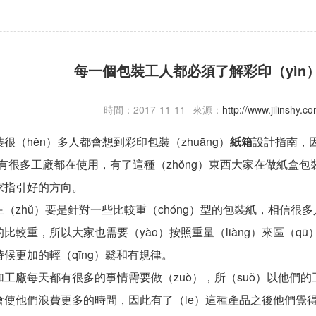
每一個包裝工人都必須了解彩印（yìn
時間：2017-11-11
來源：
http://www.jilinshy.
hěn）多人都會想到彩印包裝（zhuāng）
紙箱
設計指南，因
在有很多工廠都在使用，有了這種（zhǒng）東西大家在做紙
家指引好的方向。
主（zhǔ）要是針對一些比較重（chóng）型的包裝紙，相信很
比較重，所以大家也需要（yào）按照重量（liàng）來區（q
候更加的輕（qīng）鬆和有規律。
加工廠每天都有很多的事情需要做（zuò），所（suǒ）以他們的
會使他們浪費更多的時間，因此有了（le）這種產品之後他們覺得