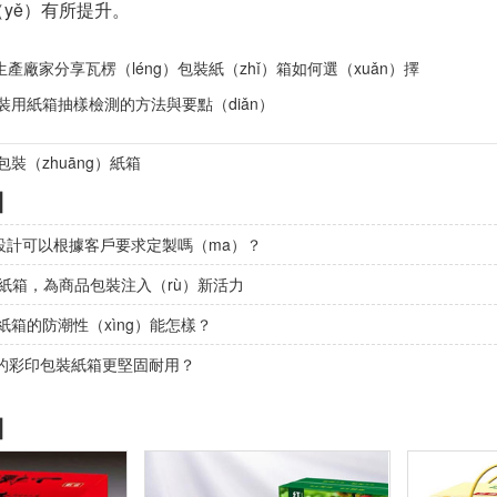
（yě）有所提升。
生產廠家分享瓦楞（léng）包裝紙（zhǐ）箱如何選（xuǎn）擇
裝用紙箱抽樣檢測的方法與要點（diǎn）
裝（zhuāng）紙箱
】
設計可以根據客戶要求定製嗎（ma）？
裝紙箱，為商品包裝注入（rù）新活力
裝紙箱的防潮性（xìng）能怎樣？
質的彩印包裝紙箱更堅固耐用？
】