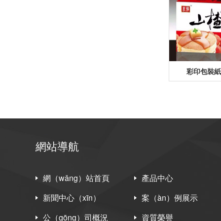
彩印包裝紙箱
網站導航
網（wǎng）站首頁
產品中心
新聞中心（xīn）
案（àn）例展示
公（gōng）司概況
資質榮譽