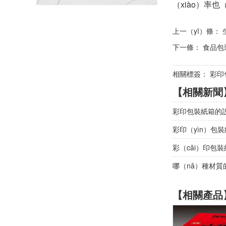
（xiào）率也
上一（yī）條：
下一條：
食品包
相關標簽： 彩印包
【相關新聞
彩印包裝紙箱的
彩印（yìn）包
彩（cǎi）印包
哪（nǎ）種材
【相關產品