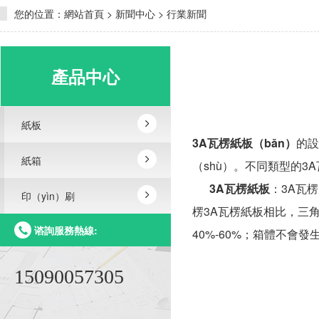
您的位置：
網站首頁
>
新聞中心
>
行業新聞
產品中心
紙板
3A瓦楞紙板（bǎn）
的設
紙箱
（shù）。不同類型的3
3A瓦楞紙板
：3A瓦楞
印（yìn）刷
楞3A瓦楞紙板相比，三角
谘詢服務熱線:
40%-60%；箱體不會
15090057305