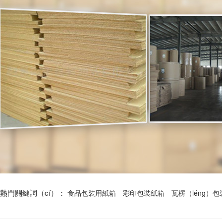
熱門關鍵詞（cí）：
食品包裝用紙箱
彩印包裝紙箱
瓦楞（léng）