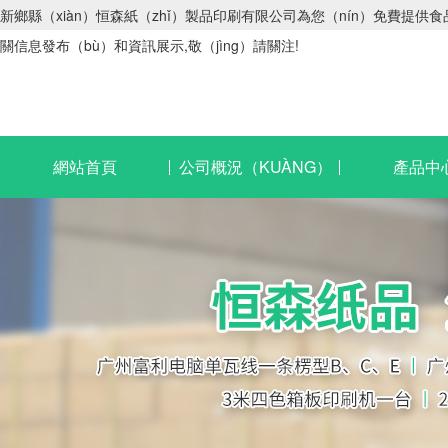
新鄉縣（xiàn）恒森紙（zhǐ）製品印刷有限公司為您（nín）免費提供食品
關信息發布（bù）和資訊展示,敬（jìng）請關注!
網站首頁
公司概況（KUÀNG）
產品中