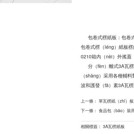
包卷式楞紙板：包卷式瓦楞
包卷式楞（léng）紙板
0210箱內（nèi）外
分（fèn）離式3A瓦
（shàng）采用各種輔
波和護發（fā）素3A瓦
上一條：
單瓦楞紙（zhǐ）板
下一條：
食品包（bāo）裝用
相關標簽： 3A瓦楞紙板