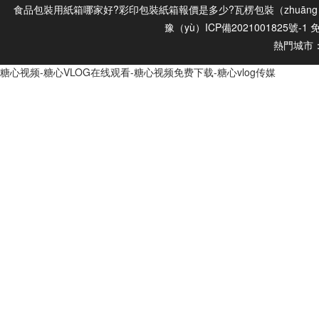
食品包裝用紙箱哪家好?彩印包裝紙箱報價是多少?瓦楞包裝（zhuāng）
豫（yù）ICP備2021001825號-1
熱門城市
糖心视频-糖心VLOG在线观看-糖心视频免费下载-糖心vlog传媒