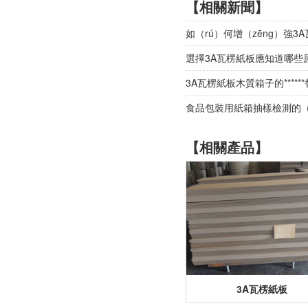
【相關新聞】
如（rú）何增（zēng）強3
選擇3A瓦楞紙板應知道哪些原
3A瓦楞紙板木質箱子的*****
食品包裝用紙箱抽樣檢測的（
【相關產品】
3A瓦楞紙板