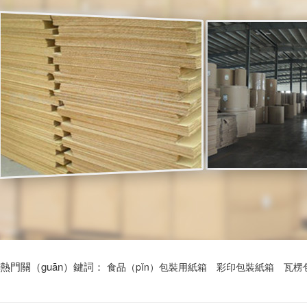
熱門關（guān）鍵詞：
食品（pǐn）包裝用紙箱
彩印包裝紙箱
瓦楞