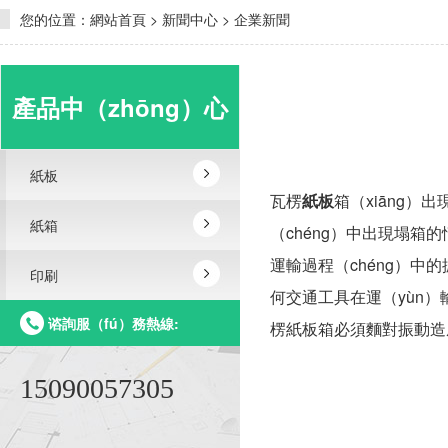
您的位置：
網站首頁
>
新聞中心
>
企業新聞
產品中（zhōng）心
紙板
瓦楞
紙板
箱（xiāng）
紙箱
（chéng）中出現塌箱
運輸過程（chéng）中
印刷
何交通工具在運（yùn）
谘詢服（fú）務熱線:
楞紙板箱必須麵對振動造成
15090057305