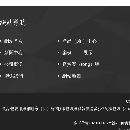
網站導航
網站首頁
產品（pǐn）中心
新聞中心
案例（lì）展示
公司概況
資質榮（róng）譽
聯係我們
網站地圖
C
食品包裝用紙箱哪家（jiā）好?彩印包裝紙箱報價是多少?瓦楞包裝（zhu
豫ICP備2021001825號-1
免責