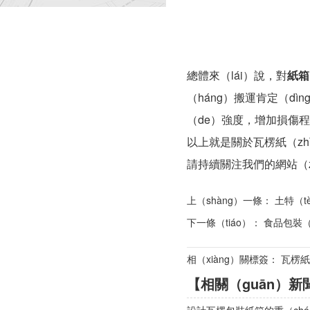
總體來（lái）說，對
紙箱
（háng）搬運肯定（d
（de）強度，增加損傷
以上就是關於瓦楞紙（zh
請持續關注我們的網站（z
上（shàng）一條：
土特（t
下一條（tiáo）：
食品包裝（
相（xiàng）關標簽： 瓦楞
【相關（guān）新