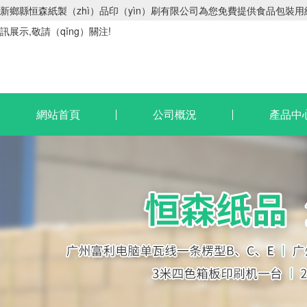
新鄉縣恒森紙製（zhì）品印（yìn）刷有限公司為您免費提供食品包裝用紙
訊展示,敬請（qǐng）關注!
網站首頁
公司概況
產品中