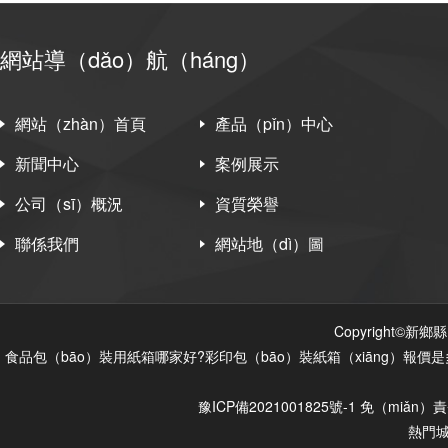
網站導（dǎo）航（háng）
網站（zhàn）首頁
產品（pǐn）中心
新聞中心
案例展示
公司（sī）概況
資質榮譽
聯係我們
網站地（dì）圖
Copyright©新
食品包（bāo）裝用紙箱哪家好?彩印包（bāo）裝紙箱（xiāng）報價是
豫ICP備2021001825號-1
免（miǎn）
熱門