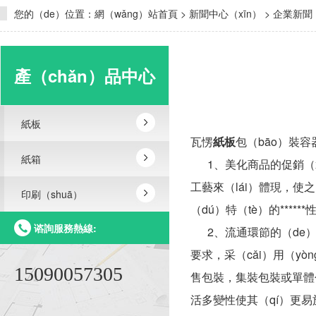
您的（de）位置：
網（wǎng）站首頁
>
新聞中心（xīn）
>
企業新聞
產（chǎn）品中心
紙板
瓦愣
紙板
包（bāo）裝容
紙箱
1、美化商品的促銷（x
工藝來（lái）體現，使
印刷（shuā）
（dú）特（tè）的******
谘詢服務熱線:
2、流通環節的（de）適
要求，采（cǎi）用（
15090057305
售包裝，集裝包裝或單體
活多變性使其（qí）更易