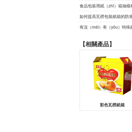
食品包裝用紙（zhǐ）箱抽樣
如何提高瓦楞包裝紙箱的防潮
有沒（méi）有（yǒu）特
【相關產品】
彩色瓦楞紙箱