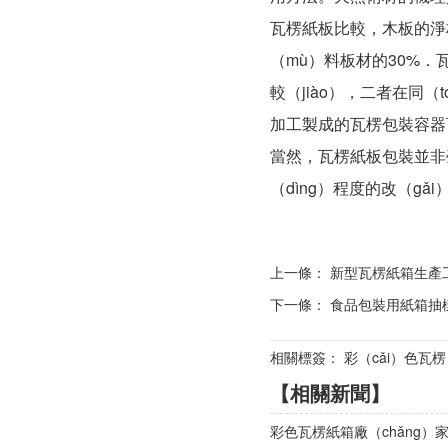
瓦楞紙板比較，木板的淨材
（mù）料板材的30%
較（jiào），二者在同（
加工製成的瓦楞包裝容器可
當然，瓦楞紙板包裝並非
（dìng）程度的改（gǎ
上一條：
新型瓦楞紙箱生產
下一條：
食品包裝用紙箱抽
相關標簽： 彩（cǎi）色瓦楞
【相關新聞】
彩色瓦楞紙箱廠（chǎng）家