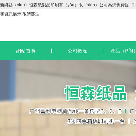
新鄉縣（xiàn）恒森紙製品印刷有（yǒu）限（xiàn）公司為您免費提
和資訊展示,敬請關注!
網站首頁
公司概況
產品（PǏN