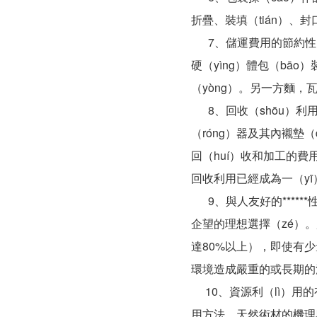
折疊、裝填（tián）、
7、儲運費用的節約性。瓦
硬（yìng）體包（bā
（yòng）。另一方麵，
8、回收（shōu）利用
（róng）器及其內襯墊
回（huí）收和加工的費
回收利用已經成為一（y
9、與人友好的*****
企望的理想選擇（zé）
達80%以上），即使有少
環境造成嚴重的或長期的
10、資源利（lì）用的
用方法。天然術材的機理與