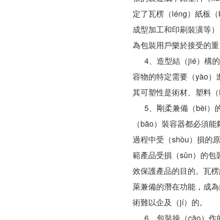
定了瓦楞（léng）紙板
成型加工和印刷裝潢等）
為包裝用戶樂於接受的重（
4、造型結（jié）構
容物的特定需要（yào
其可塑性是術材、塑料（
5、剛柔兼備（bèi）的
（bāo）裝容器都必須能
過程中受（shòu）損的
範產品受損（sǔn）的包
效保護產品的目的。瓦楞紙（
萊兼備的潛在功能，成為內
術難以企及（jí）的。
6、包裝操（cāo）作