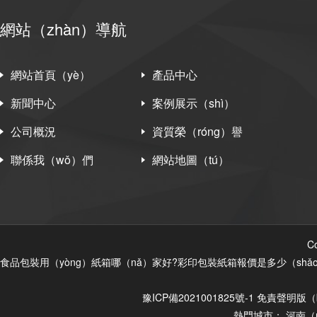
網站（zhàn）導航
網站首頁（yè）
產品中心
新聞中心
案例展示（shì）
公司概況
資質榮（róng）譽
聯係我（wǒ）們
網站地圖（tú）
C
食品包裝用（yòng）紙箱哪（nǎ）家好?彩印包裝紙箱報價是多少（shǎ
豫ICP備2021001825號-1
免責聲明
版（
熱門城市：
河南（