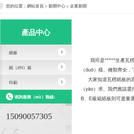
您的位置：
網站首頁
>
新聞中心
>
企業新聞
產品中心
紙板
我司是******生產瓦
紙（zhǐ）箱
（duō）樣、種類齊全，下
大家知道瓦楞紙板的原
印刷
（yào）求。我們應該選
谘詢服務（wù）熱線:
B、E級箱紙板則可盡量
15090057305