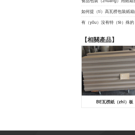
食品包裝（zhuāng）用紙箱
如何提（tí）高瓦楞包裝紙
有（yǒu）沒有特（tè）殊
【相關產品】
BE瓦楞紙（zhǐ）板