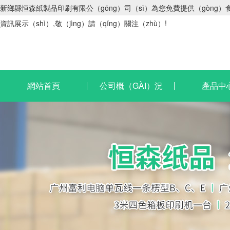
新鄉縣恒森紙製品印刷有限公（gōng）司（sī）為您免費提供（gòng）
資訊展示（shì）,敬（jìng）請（qǐng）關注（zhù）!
網站首頁
公司概（GÀI）況
產品中