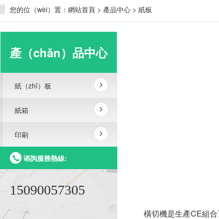
您的位（wèi）置：
網站首頁
>
產品中心
>
紙板
產（chǎn）品中心
紙（zhǐ）板
紙箱
印刷
谘詢服務熱線:
15090057305
橫切機是生產CE組合