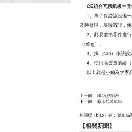
CE組合瓦楞紙板
生產
1、為了保證該設備一直
及時發現，及時清理，使
2、對易磨損零件進行定
（mìng）。
3、操（cāo）作該設備
4、使用高質量的縱（z
以上就是小編為大家介紹
上一個：
BC瓦楞紙板
下一個：
彩印包裝紙箱
相關標（biāo）簽： 紙板
【相關新聞】