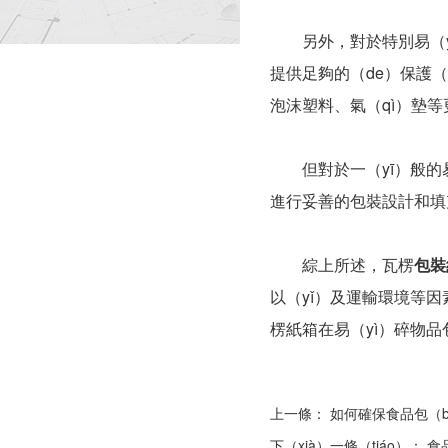
另外，對於特別易（yì
提供足夠的（de）保護（
泡沫塑料、氣（qì）墊等
但對於一（yī）般的易
進行妥善的包裝設計和填
綜上所述，瓦楞
包裝
以（yǐ）及運輸環境等因
楞紙箱在易（yì）碎物品
上一條：
如何確保食品包（b
下（xià）一條（tiáo）：
食