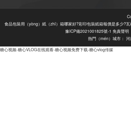
C
食品包裝用（yòng）紙（zhǐ）箱哪家好?彩印包裝紙箱報價是多少?瓦
豫ICP備2021001825號-1
免責聲明（
熱門（mén）城市：
河
糖心视频-糖心VLOG在线观看-糖心视频免费下载-糖心vlog传媒