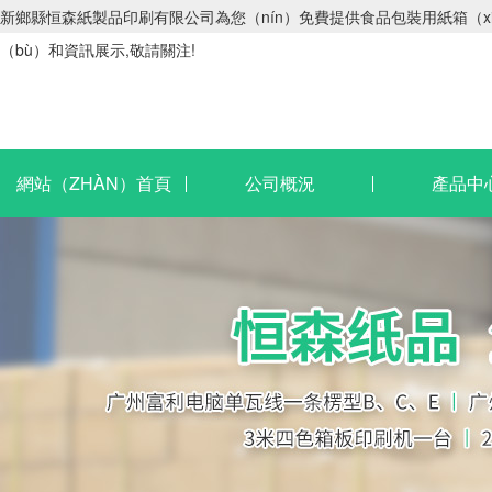
新鄉縣恒森紙製品印刷有限公司為您（nín）免費提供食品包裝用紙箱（xiā
（bù）和資訊展示,敬請關注!
網站（ZHÀN）首頁
公司概況
產品中