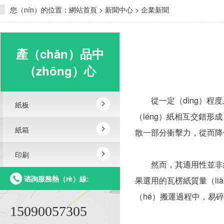
您（nín）的位置：
網站首頁
>
新聞中心
>
企業新聞
產（chǎn）品中
（zhōng）心
從一定（dìng）程度
紙板
（léng）紙相互交錯形
紙箱
散一部分衝擊力，從而降
印刷
然而，其適用性並非絕對
谘詢服務熱（rè）線:
果選用的瓦楞紙質量（li
（hé）搬運過程中，易
15090057305