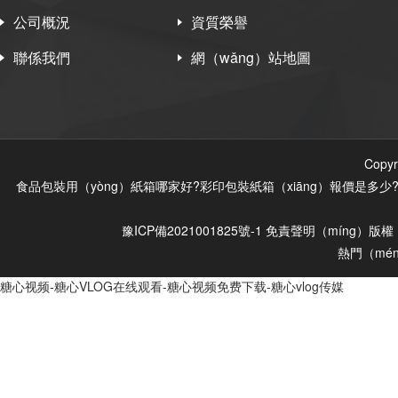
公司概況
資質榮譽
聯係我們
網（wǎng）站地圖
Cop
食品包裝用（yòng）紙箱哪家好?彩印包裝紙箱（xiāng）報價是多
豫ICP備2021001825號-1
免責聲明（míng）
版權
熱門（mé
糖心视频-糖心VLOG在线观看-糖心视频免费下载-糖心vlog传媒