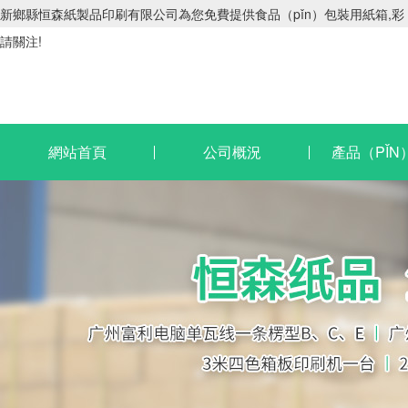
新鄉縣恒森紙製品印刷有限公司為您免費提供食品（pǐn）包裝用紙箱,彩（c
請關注!
網站首頁
公司概況
產品（PǏN