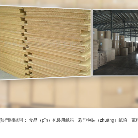
熱門關鍵詞：
食品（pǐn）包裝用紙箱
彩印包裝（zhuāng）紙箱
瓦