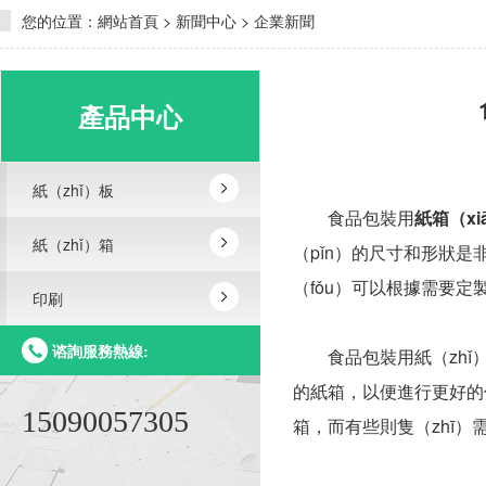
您的位置：
網站首頁
>
新聞中心
>
企業新聞
產品中心
紙（zhǐ）板
食品包裝用
紙箱（xi
紙（zhǐ）箱
（pǐn）的尺寸和形狀是
（fǒu）可以根據需要定
印刷
谘詢服務熱線:
食品包裝用紙（zhǐ）
的紙箱，以便進行更好的
15090057305
箱，而有些則隻（zhī