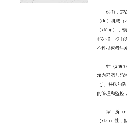
然而，盡管紙（
（de）挑戰（
（xiǎng）
和碰撞，從而導
不達標或者生產
針（zhēn）
箱內部添加防
（jì）特殊的
的管理和監控，
綜上所（suǒ
（xiàn）性