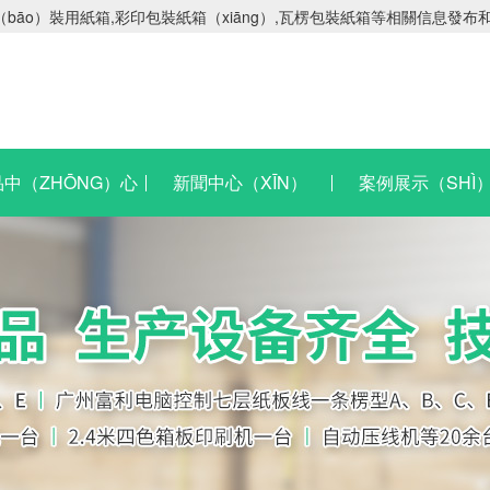
āo）裝用紙箱,彩印包裝紙箱（xiāng）,瓦楞包裝紙箱等相關信息發布
中（ZHŌNG）心
新聞中心（XĪN）
案例展示（SHÌ