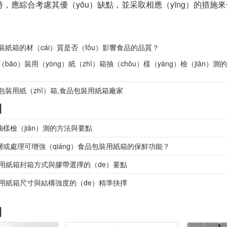
，應綜合考慮其優（yōu）缺點，並采取相應（yīng）的措施
裝紙箱的材（cái）質是否（fǒu）影響食品的品質？
bāo）裝用（yòng）紙（zhǐ）箱抽（chōu）樣（yàng）檢（jiǎn）
包裝用紙（zhǐ）箱,食品包裝用紙箱廠家
】
樣檢（jiǎn）測的方法與要點
或處理可增強（qiáng）食品包裝用紙箱的保鮮功能？
裝用紙箱封箱方式與膠帶選擇的（de）要點
裝用紙箱尺寸與結構強度的（de）精準抉擇
】