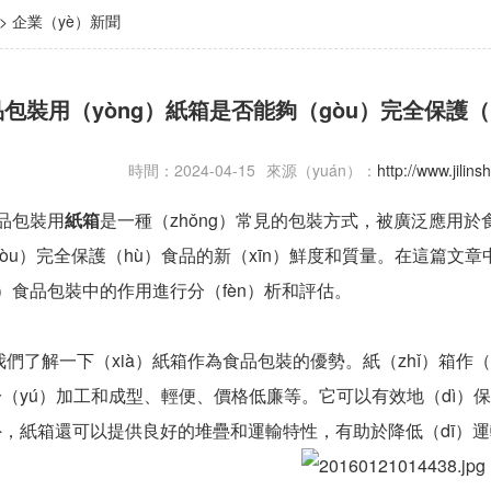
>
企業（yè）新聞
包裝用（yòng）紙箱是否能夠（gòu）完全保護
時間：2024-04-15
來源（yuán）：
http://www.jili
品包裝用
紙箱
是一種（zhǒng）常見的包裝方式，被廣泛應用於食
òu）完全保護（hù）食品的新（xīn）鮮度和質量。在這篇文章中
i）食品包裝中的作用進行分（fèn）析和評估。
解一下（xià）紙箱作為食品包裝的優勢。紙（zhǐ）箱作（
於（yú）加工和成型、輕便、價格低廉等。它可以有效地（dì
外，紙箱還可以提供良好的堆疊和運輸特性，有助於降低（dī）運