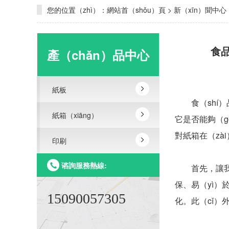
您的位置（zhì）：
網站首（shǒu）頁
>
新（xīn）聞中心
食品
產（chǎn）品中心
紙板
食（shí）
紙箱（xiāng）
它是否能夠（g
對紙箱在（zà
印刷
谘詢服務熱線:
首先，讓我們了
保、易（yì）
15090057305
化。此（cǐ）