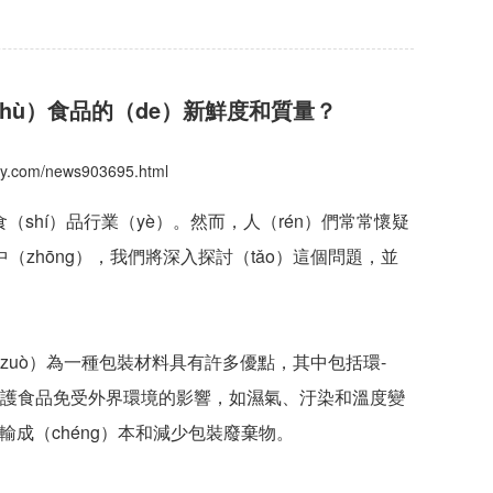
（hù）食品的（de）新鮮度和質量？
nshy.com/news903695.html
（shí）品行業（yè）。然而，人（rén）們常常懷疑
（zhōng），我們將深入探討（tǎo）這個問題，並
zuò）為一種包裝材料具有許多優點，其中包括環-
）保護食品免受外界環境的影響，如濕氣、汙染和溫度變
輸成（chéng）本和減少包裝廢棄物。