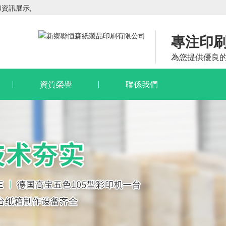
和資訊展示,
專注印
為您提供優良
）
資質榮譽
聯係我們