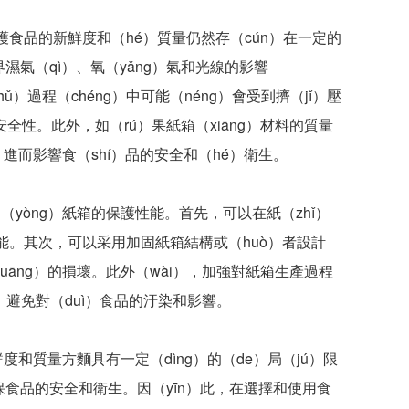
護食品的新鮮度和（hé）質量仍然存（cún）在一定的
濕氣（qì）、氧（yǎng）氣和光線的影響
ǔ）過程（chéng）中可能（néng）會受到擠（jǐ）壓
和安全性。此外，如（rú）果紙箱（xiāng）材料的質量
進而影響食（shí）品的安全和（hé）衛生。
yòng）紙箱的保護性能。首先，可以在紙（zhǐ）
能。其次，可以采用加固紙箱結構或（huò）者設計
uāng）的損壞。此外（wài），加強對紙箱生產過程
準，避免對（duì）食品的汙染和影響。
度和質量方麵具有一定（dìng）的（de）局（jú）限
保食品的安全和衛生。因（yīn）此，在選擇和使用食