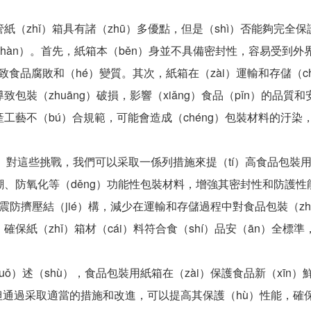
zhǐ）箱具有諸（zhū）多優點，但是（shì）否能夠完全保
zhàn）。首先，紙箱本（běn）身並不具備密封性，容易受到外界
，導致食品腐敗和（hé）變質。其次，紙箱在（zài）運輸和存儲（ch
致包裝（zhuāng）破損，影響（xiǎng）食品（pǐn）的品質
工藝不（bú）合規範，可能會造成（chéng）包裝材料的汙染，
對這些挑戰，我們可以采取一係列措施來提（tí）高食品包裝用（
潮、防氧化等（děng）功能性包裝材料，增強其密封性和防護性
防震防擠壓結（jié）構，減少在運輸和存儲過程中對食品包裝（zh
確保紙（zhǐ）箱材（cái）料符合食（shí）品安（ān）全標
）述（shù），食品包裝用紙箱在（zài）保護食品新（xīn）鮮
，但通過采取適當的措施和改進，可以提高其保護（hù）性能，確