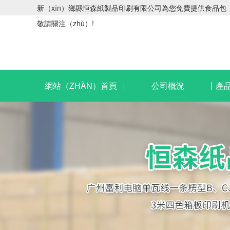
新（xīn）鄉縣恒森紙製品印刷有限公司為您免費提供食品包（b
敬請關注（zhù）!
網站（ZHÀN）首頁
公司概況
產品