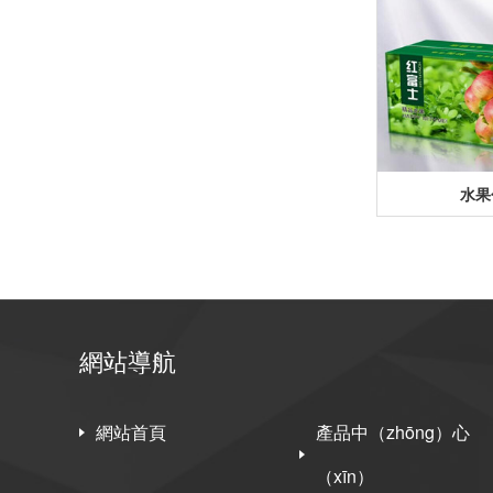
水果
網站導航
網站首頁
產品中（zhōng）心
（xīn）