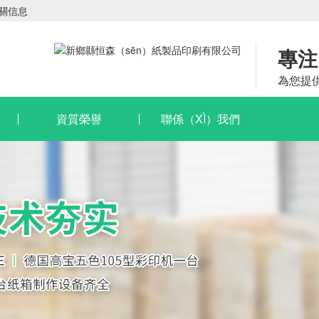
相關信息
專注
為您提
資質榮譽
聯係（XÌ）我們