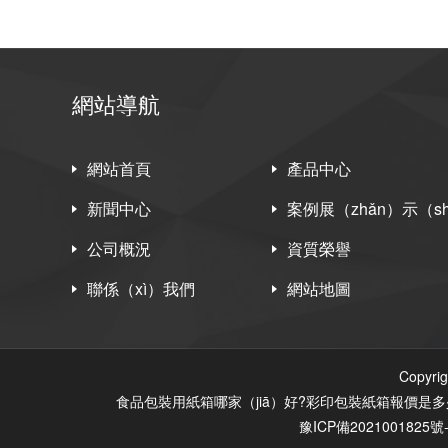
網站導航
網站首頁
產品中心
新聞中心
案例展（zhǎn）示（sh
公司概況
資質榮譽
聯係（xì）我們
網站地圖
Copy
食品包裝用紙箱哪家（jiā）好?彩印包裝紙箱報價是多
豫ICP備2021001825號