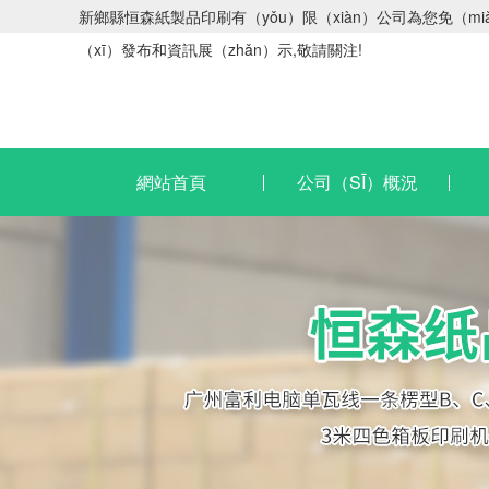
新鄉縣恒森紙製品印刷有（yǒu）限（xiàn）公司為您免（m
（xī）發布和資訊展（zhǎn）示,敬請關注!
網站首頁
公司（SĪ）概況