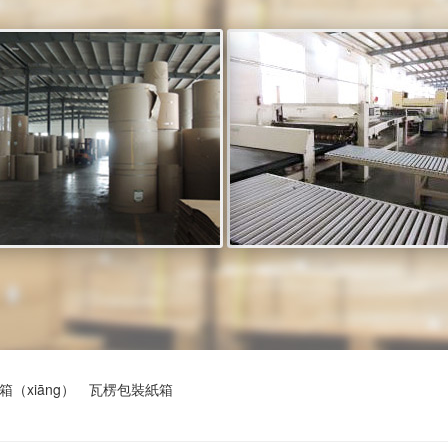
箱（xiāng）
瓦楞包裝紙箱