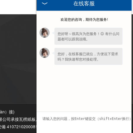
在线客服
欢迎您的咨询，期待为您服务!
訪問手機端
您好呀～很高兴为您服务！😊 有什么问
题都可以跟我说哦。
您好，在线客服已就位，方便说下需求
吗？我快速帮您对接处理。
iàn）接
)
限公司承接瓦楞紙板,紙箱墊板,瓦楞紙板箱,水果包裝箱.
 41072102000813號