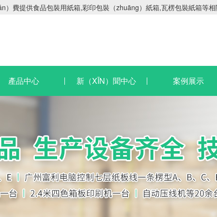
iǎn）費提供食品包裝用紙箱,彩印包裝（zhuāng）紙箱,瓦楞包裝紙箱等
產品中心
新（XĪN）聞中心
案例展示