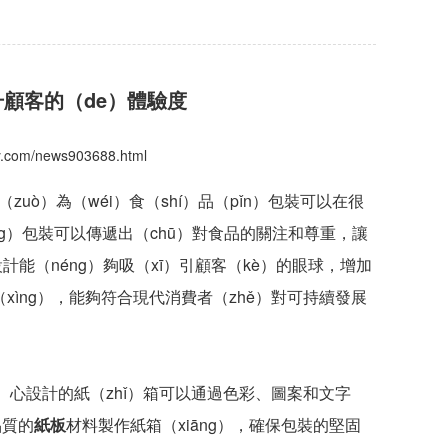
升顧客的（de）體驗度
shy.com/news903688.html
（zuò）為（wéi）食（shí）品（pǐn）包裝可以在很
ng）包裝可以傳遞出（chū）對食品的關注和尊重，讓
計能（néng）夠吸（xī）引顧客（kè）的眼球，增加
xìng），能夠符合現代消費者（zhě）對可持續發展
g）心設計的紙（zhǐ）箱可以通過色彩、圖案和文字
品質的
紙板
材料製作紙箱（xiāng），確保包裝的堅固