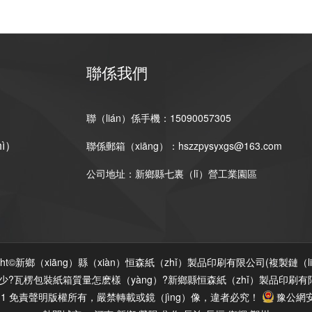
聯係我們
聯（lián）係手機：15090057305
ì）
聯係郵箱（xiāng）：hszzpysyxgs@163.com
公司地址：新鄉縣七裏（lǐ）營工業園區
right©新鄉（xiāng）縣（xiàn）恒森紙（zhǐ）製品印刷有限公司(
複製鏈（l
少?瓦楞包裝紙箱質量怎麽樣（yàng）?新鄉縣恒森紙（zhǐ）製品印刷有
-1
免責聲明
版權所有，嚴禁轉載或鏡（jìng）像，違者必究！
豫公網安備