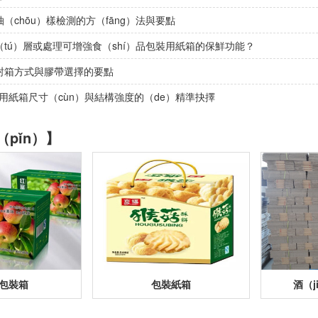
（chōu）樣檢測的方（fāng）法與要點
tú）層或處理可增強食（shí）品包裝用紙箱的保鮮功能？
封箱方式與膠帶選擇的要點
裝用紙箱尺寸（cùn）與結構強度的（de）精準抉擇
pǐn）】
包裝箱
包裝紙箱
酒（j