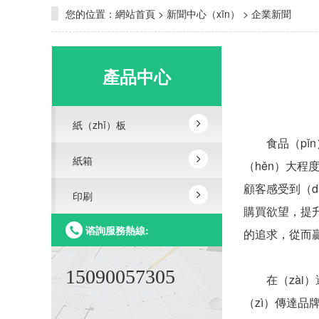
您的位置：
網站首頁
>
新聞中心（xīn）
>
企業新聞
產品中心
紙（zhǐ）板
食品（pǐn
紙箱
（hěn）大程
顧客感受到（d
印刷
購買欲望，提升
谘詢服務熱線:
的追求，從而
15090057305
在（zài）選
（zì）傳達