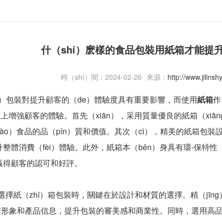
什（shí）麽樣的食品包裝用紙箱才能提
時（shí）間：2024-02-26
來源：
http://www.jilin
）包裝對提升顧客的（de）體驗度具有重要影響，而使用
紙箱
作
度上增強顧客的體驗。首先（xiān），采用質量優良的紙箱（xiā
ào）食品的品（pǐn）質和價值。其次（cì），精美的紙箱包裝設
整體消費（fèi）體驗。此外，紙箱本（běn）身具有環-保特性（
贏得顧客的認可和好評。
擇紙（zhǐ）箱包裝時，關鍵在於設計和材質的選擇。精（jīn
品牌形象和產品信息，提升包裝的審美感和商業性。同時，選用高