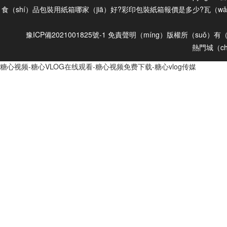
食（shí）品包裝用紙箱哪家（jiā）好?彩印包裝紙箱報價是多少?瓦（w
豫ICP備2021001825號-1
免責聲明（míng）
版權所（suǒ）有（
熱門城（c
糖心视频-糖心VLOG在线观看-糖心视频免费下载-糖心vlog传媒