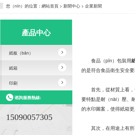
您（nín）的位置：
網站首頁
>
新聞中心
>
企業新聞
產品中心
紙板（bǎn）
食品（pǐn）包裝用
紙箱
的是符合食品衛生安全要
印刷
首先，從材質上看，食（s
谘詢服務熱線:
要特點是耐（nài）壓
的水印圖案，使得紙箱更
15090057305
其次，在用途上有所不同