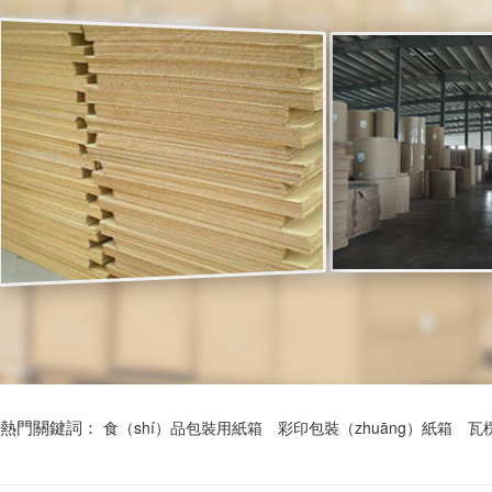
熱門關鍵詞：
食（shí）品包裝用紙箱
彩印包裝（zhuāng）紙箱
瓦