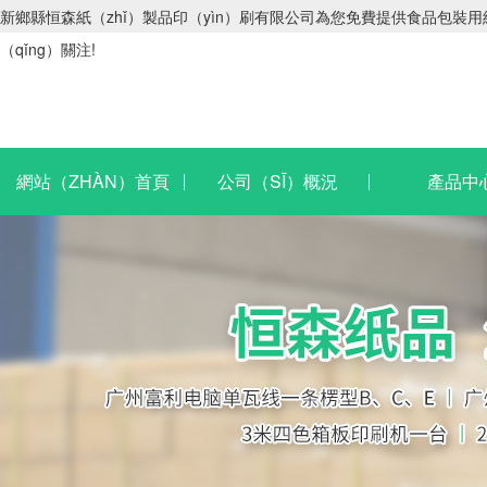
新鄉縣恒森紙（zhǐ）製品印（yìn）刷有限公司為您免費提供食品包裝用
（qǐng）關注!
網站（ZHÀN）首頁
公司（SĪ）概況
產品中