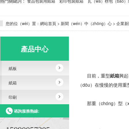
熱門關鍵詞：
食品包裝用紙箱
彩印包裝紙箱
瓦（wǎ）楞包（bāo
您的位（wèi）置：
網站首頁
>
新聞（wén）中（zhōng）心
>
企業新
產品中心
紙板
目前，重型
紙箱
興起
紙箱
（dōu）在慢慢的使用重型
印刷
那重（chóng）型（xí
谘詢服務熱線: