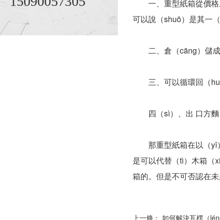
15090057305
一、重型紙箱從價格上麵來
可以說（shuō）是其一（
二、倉（cāng）儲成本
三、可以循環回（huí
四（sì）、出 口方麵
那重型紙箱在以（yǐ）
是可以代替（tì）木箱（
箱的。但是不可否認在未來
上一條：
如何解決瓦楞（lé