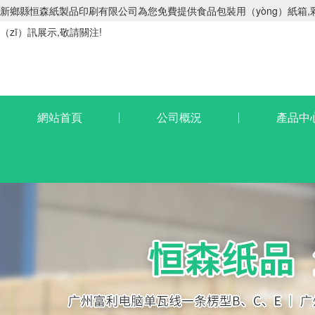
新鄉縣恒森紙製品印刷有限公司為您免費提供食品包裝用（yòng）紙箱,彩印
（zī）訊展示,敬請關注!
網站首頁
公司概況
產品中