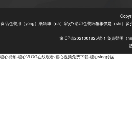
Cop
食品包裝用（yòng）紙箱哪（nǎ）家好?彩印包裝紙箱報價是（shì）多
豫ICP備2021001825號-1
免責聲明（mí
糖心视频-糖心VLOG在线观看-糖心视频免费下载-糖心vlog传媒