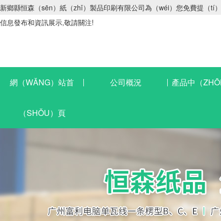
新鄉縣恒森（sēn）紙（zhǐ）製品印刷有限公司為（wéi）您免費提（tí
信息發布和資訊展示,敬請關注!
網（WǍNG）站首
公司概況
產品中（ZHŌ
（SHǑU）頁