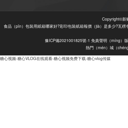
Copyrigh
食品（pǐn）包裝用紙箱哪家好?彩印包裝紙箱報價（jià）是多少?瓦楞
豫ICP備2021001825號-1
免責聲明（míng）
版
熱門（mén）城（chén
糖心视频-糖心VLOG在线观看-糖心视频免费下载-糖心vlog传媒