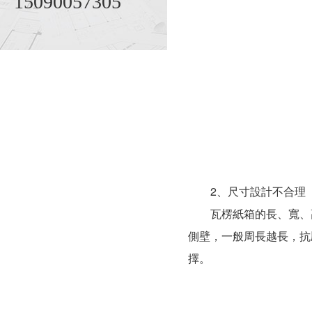
15090057305
2、尺寸設計不合理
瓦楞紙箱的長、寬、高（
側壁，一般周長越長，抗壓
擇。