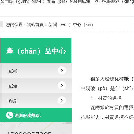
熱門關（guān）鍵詞：
食品（pǐn）包裝用紙箱
彩印包裝紙箱（xiān
您的位置：
網站首頁
>
新聞（wén）中心（xīn）
產（chǎn）品中心
紙板
很多人發現瓦楞
紙（
紙箱
中易破（pò）是什（sh
1、材質的選擇
印刷
瓦楞紙箱材質的選擇是一
谘詢服務熱線:
抗壓能力，材質選擇不好