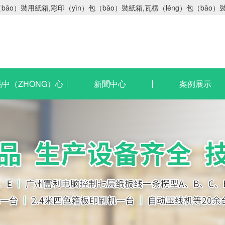
o）裝用紙箱,彩印（yìn）包（bāo）裝紙箱,瓦楞（léng）包（bāo
中（ZHŌNG）心
新聞中心
案例展示