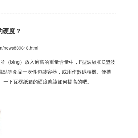
的硬度？
com/news839618.html
，並（bìng）放入適當的重量含量中，F型波紋和G型波
油糕點等食品一次性包裝容器，或用作數碼相機、便攜
ě）一下瓦楞紙箱的硬度應該如何提高的吧。