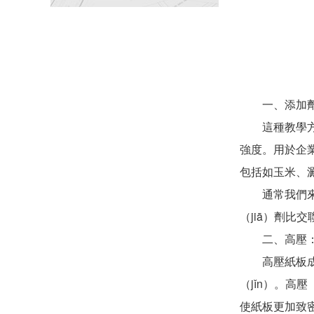
一、添加
這種教學方法
強度。用於企
包括如玉米、澱
通常我們來說
（jiā）劑比
二、高壓
高壓紙板成型
（jǐn）。高
使紙板更加致