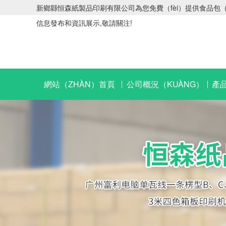
新鄉縣恒森紙製品印刷有限公司為您免費（fèi）提供食品包（bā
信息發布和資訊展示,敬請關注!
網站（ZHÀN）首頁
公司概況（KUÀNG）
產品