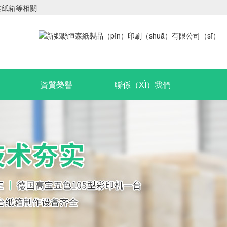
）裝紙箱等相關
資質榮譽
聯係（XÌ）我們