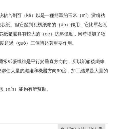
粘合劑可（kě）以是一種簡單的玉米（mǐ）澱粉粘
的強芯紙。但它起到瓦楞紙箱的（de）作用，它比單芯瓦
，雙芯紙箱還具有較大的（de）抗壓強度，同時增加了紙
高度超過（guò）三個時起著重要作用。
）。通常紙張纖維是平行於垂直方向的，所以紙箱後纖維
交聯使大量的纖維和機器方向90度，加工結果是大量的
（nín）能夠有所幫助。
返（fǎn）回列（liè）表