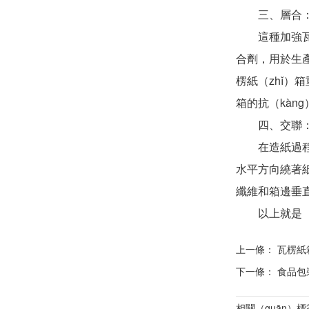
三、層合
這種加強瓦楞
合劑，用於生產
楞紙（zhǐ）
箱的抗（kàn
四、交聯
在造紙過程中，
水平方向繞著
纖維和箱邊垂直
以上就是（s
上一條：
瓦楞紙箱
下一條：
食品包
相關（guān）標