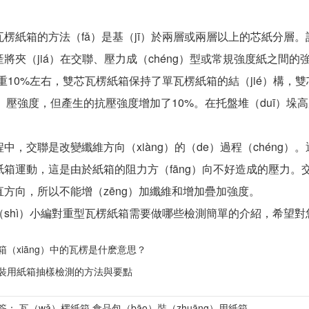
：
紙箱的方法（fǎ）是基（jī）於兩層或兩層以上的芯紙分層。該
將夾（jiá）在交聯、壓力成（chéng）型或常規強度紙之間
箱重10%左右，雙芯瓦楞紙箱保持了單瓦楞紙箱的結（jié）構
g）壓強度，但產生的抗壓強度增加了10%。在托盤堆（duī）垛
：
交聯是改變纖維方向（xiàng）的（de）過程（chéng
紙箱運動，這是由於紙箱的阻力方（fāng）向不好造成的壓力。
方向，所以不能增（zēng）加纖維和增加疊加強度。
hì）小編對重型瓦楞紙箱需要做哪些檢測簡單的介紹，希望對您
（xiāng）中的瓦楞是什麽意思？
裝用紙箱抽樣檢測的方法與要點
簽： 瓦（wǎ）楞紙箱,食品包（bāo）裝（zhuāng）用紙箱