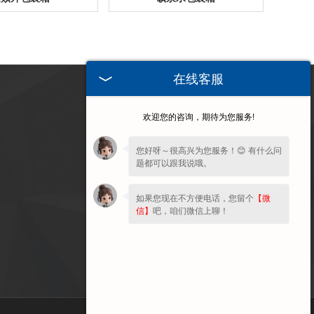
在线客服
訪（fǎng）問
欢迎您的咨询，期待为您服务!
手（shǒu）
機端
您好呀～很高兴为您服务！😊 有什么问
题都可以跟我说哦。
如果您现在不方便电话，您留个
【微
信】
吧，咱们微信上聊！