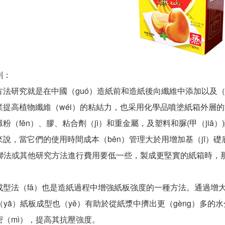
劑：
研究就是在中國（guó）造紙前和造紙後向纖維中添加以及（j
業提高植物纖維（wéi）的粘結力，也采用化學品噴塗紙箱外層
粉（fěn）、膠、粘合劑（jì）和重金屬，及塑料和脲(甲（jiǎ）)
，當它們的使用時間成本（běn）管理大於用增加基（jī）礎底
交聯法或其他研究方法進行費用要低一些，製成更堅實的紙箱時，
：
法（fǎ）也是造紙過程中增強紙板強度的一種方法。通過增大紙纖
壓（yā）紙板成型也（yě）有助於從紙漿中擠出更（gèng）多
密（mì），提高其抗壓強度。