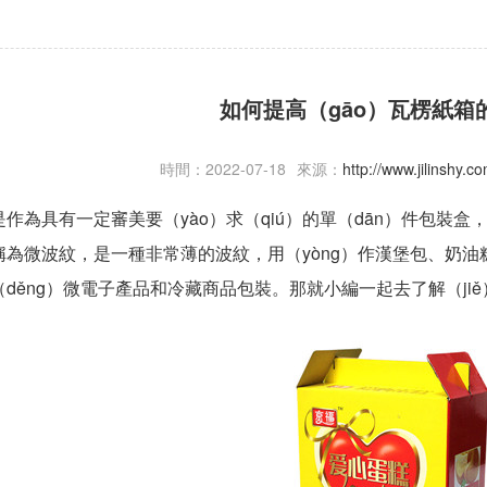
如何提高（gāo）瓦楞紙箱
時間：2022-07-18
來源：
http://www.jilinshy.
是作為具有一定審美要（yào）求（qiú）的單（dān）件包裝盒
稱為微波紋，是一種非常薄的波紋，用（yòng）作漢堡包、奶
děng）微電子產品和冷藏商品包裝。那就小編一起去了解（ji