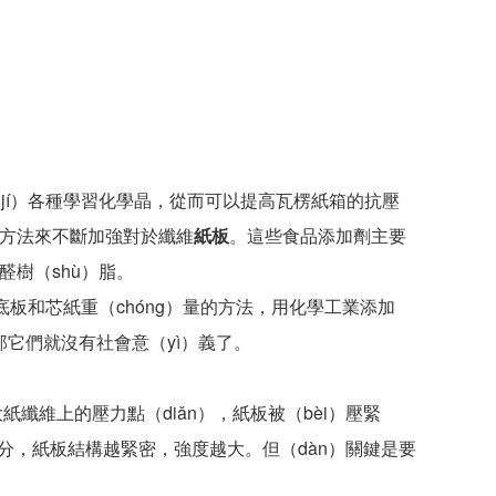
í）各種學習化學晶，從而可以提高瓦楞紙箱的抗壓
的方法來不斷加強對於纖維
紙板
。這些食品添加劑主要
醛樹（shù）脂。
板和芯紙重（chóng）量的方法，用化學工業添加
那它們就沒有社會意（yì）義了。
維上的壓力點（diǎn），紙板被（bèi）壓緊
的水分，紙板結構越緊密，強度越大。但（dàn）關鍵是要