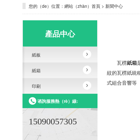
您的（de）位置：
網站（zhàn）首頁
>
新聞中心
產品中心
紙板
瓦楞
紙箱
紙箱
紋的瓦楞紙統
式組合音響等（
印刷
谘詢服務熱（rè）線:
15090057305