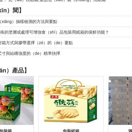
īn）聞】
xiāng）抽樣檢測的方法與要點
特殊的塗層或處理可增強食（shí）品包裝用紙箱的保鮮功能？
箱方式與膠帶選擇（zé）的（de）要點
尺寸與結構強度的（de）精準抉擇
ān）產品】
包裝箱
包裝紙箱