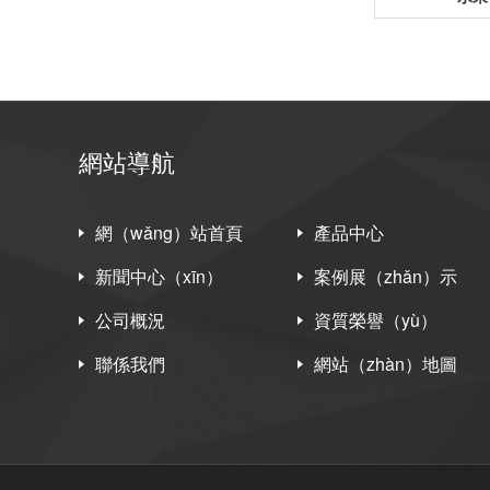
網站導航
網（wǎng）站首頁
產品中心
新聞中心（xīn）
案例展（zhǎn）示
公司概況
資質榮譽（yù）
聯係我們
網站（zhàn）地圖