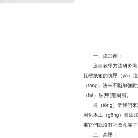
一、添加劑：
這種教學方法研究就是在
瓦楞紙箱的抗壓（yā）強
（fāng）法來不斷加強
（hé）脲(甲)醛樹脂。
通（tōng）常我們來說
用化學工（gōng）業添
那它們就沒有社會意義了
二、高壓：