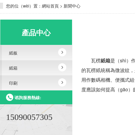
您的位（wèi）置：
網站首頁
>
新聞中心
產品中心
紙板
瓦楞
紙箱
是（shì
紙箱
的瓦楞紙統稱為微波紋，是
用作數碼相機、便攜式組合
印刷
度應該如何提高（gāo）
谘詢服務熱線:
15090057305