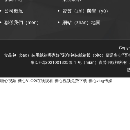
公司概況
資質（zhì）榮譽（yù）
聯係我們（men）
網站（zhàn）地圖
Cop
食品包（bāo）裝用紙箱哪家好?彩印包裝紙箱報（bào）價是多少?瓦
豫ICP備2021001825號-1
免（miǎn）責聲明
版權所有，
糖心视频-糖心VLOG在线观看-糖心视频免费下载-糖心vlog传媒