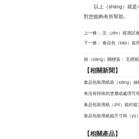
以上（shàng）就是小（
對您能夠有所幫助。
上一條：
怎（zěn）樣測試
下一條：
食品包（bāo）裝
相（xiàng）關標簽： 瓦楞紙
【相關新聞】
食品包裝用紙箱（xiāng）
有沒有特殊的塗層或處理可
食品包裝用紙（zhǐ）箱封箱
食品包裝用紙箱尺寸與（yǔ
【相關產品】