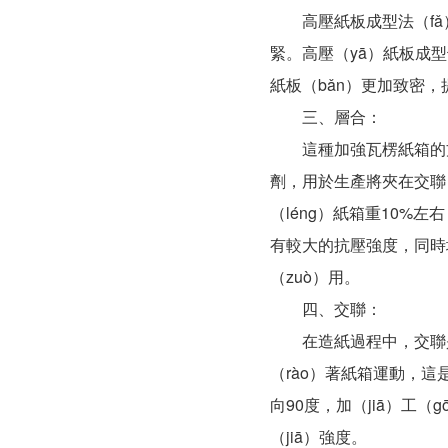
高壓紙板成型法（fǎ）
緊。高壓（yā）紙板成型
紙板（bǎn）更加致密
三、層合：
這種加強瓦楞紙箱的方法
劑，用於生產將夾在交聯
（léng）紙箱重10%左
有較大的抗壓強度，同時
（zuò）用。
四、交聯：
在造紙過程中，交聯是改
（rào）著紙箱運動，這是
向90度，加（jiā）工（
（jiā）強度。