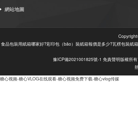
網站地圖
Copyri
食品包裝用紙箱哪家好?彩印包（bāo）裝紙箱報價是多少?瓦楞包裝紙箱質
豫ICP備2021001825號-1
免責聲明
版權所有
糖心视频-糖心VLOG在线观看-糖心视频免费下载-糖心vlog传媒