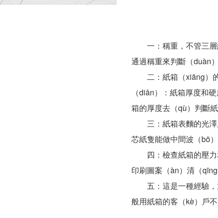
一：稱重，不管三層紙箱
通過稱重來判斷（duàn
二：紙箱（xiāng）的
（diǎn）：紙箱厚度
箱的厚度去（qù）判斷紙
三：紙箱表麵的光澤度，
芯紙隻能做中間波（bō
四：檢查紙箱的壓力和斷
印刷圖案（àn）清（qīn
五：這是一種經驗，通常更
般用紙箱的客（kè）戶不