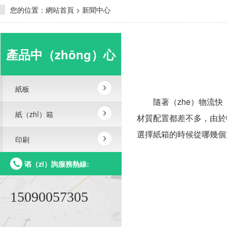
您的位置：
網站首頁
>
新聞中心
產品中（zhōng）心
紙板
隨著（zhe）物流快（
紙（zhǐ）箱
材質配置都差不多，由於
選擇紙箱的時候從哪幾個方
印刷
谘（zī）詢服務熱線:
15090057305