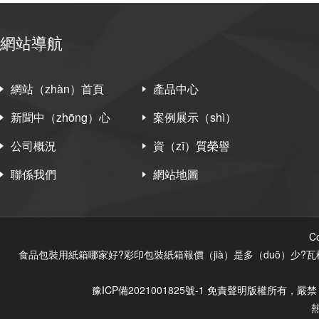
網站導航
網站（zhàn）首頁
產品中心
新聞中（zhōng）心
案例展示（shì）
公司概況
資（zī）質榮譽
聯係我們
網站地圖
C
食品包裝用紙箱哪家好?彩印包裝紙箱報價（jià）是多（duō）少?瓦
豫ICP備2021001825號-1
免責聲明
版權所有，嚴禁（