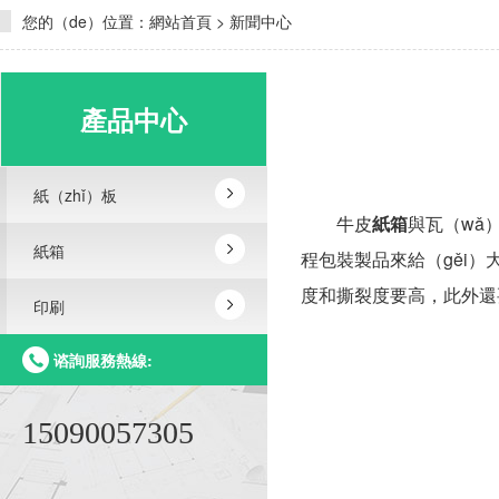
您的（de）位置：
網站首頁
>
新聞中心
產品中心
紙（zhǐ）板
牛皮
紙箱
與瓦（wǎ
紙箱
程包裝製品來給（gěi）
度和撕裂度要高，此外還要
印刷
谘詢服務熱線:
15090057305