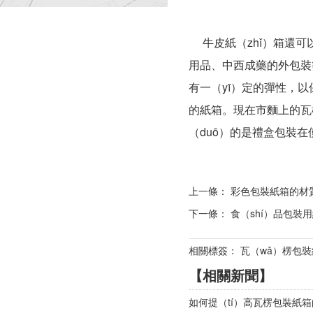
牛皮紙（zhǐ）箱還可
用品、中西成藥的外包裝
有一（yī）定的彈性，以
的紙箱。現在市麵上的瓦
（duō）的是禮盒包裝在
上一條：
彩色包裝紙箱的材
下一條：
食（shí）品包裝用
相關標簽： 瓦（wǎ）楞包
【相關新聞】
如何提（tí）高瓦楞包裝紙