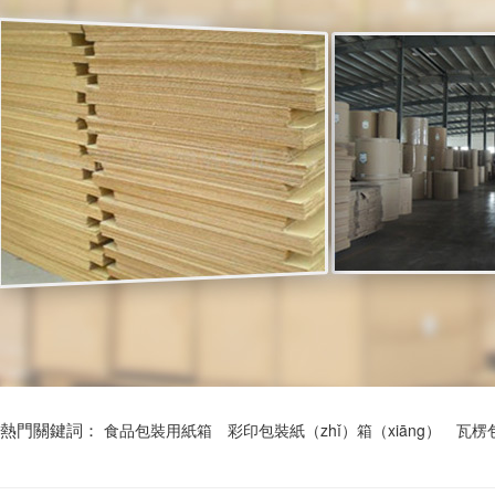
熱門關鍵詞：
食品包裝用紙箱
彩印包裝紙（zhǐ）箱（xiāng）
瓦楞