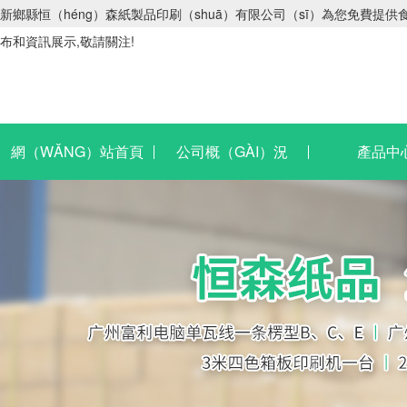
新鄉縣恒（héng）森紙製品印刷（shuā）有限公司（sī）為您免費提供
布和資訊展示,敬請關注!
網（WǍNG）站首頁
公司概（GÀI）況
產品中