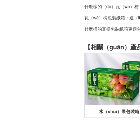
什麽樣的（de）瓦（wǎ）楞（
瓦（wǎ）楞包裝紙箱：連（l
什麽樣的瓦楞包裝紙箱更適
【相關（guān）產
水（shuǐ）果包裝箱