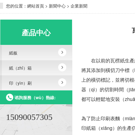
您的位置：
網站首頁
>
新聞中心
>
企業新聞
產品中心
紙板
在以前的瓦楞紙生產線中
紙（zhǐ）箱
將其添加到橫切刀中標（bi
上的橫切標記，並將切根標
印（yìn）刷
器（qì）的切割時間（j
谘詢服務（wù）熱線:
都可以輕鬆地安裝（zhu
15090057305
為了防止印刷表麵（mià
印紙箱（xiāng）的