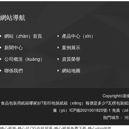
網站導航
網站（zhàn）首頁
產品中心（xīn）
新聞中心
案例展示
公司概況（kuàng）
資質榮譽
聯係我們
網站地圖
Copyright
食品包裝用紙箱哪家好?彩印包裝紙箱（xiāng）報價是多少?瓦楞包裝紙箱
豫（yù）ICP備2021001825號-1
免責（z
熱門城市：
河
糖心视频-糖心VLOG在线观看-糖心视频免费下载-糖心vlog传媒