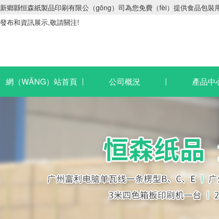
新鄉縣恒森紙製品印刷有限公（gōng）司為您免費（fèi）提供食品包裝用紙
發布和資訊展示,敬請關注!
網（WǍNG）站首頁
公司概況
產品中