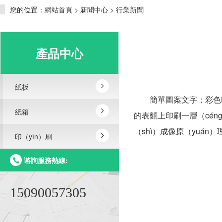
您的位置：
網站首頁
>
新聞中心
>
行業新聞
產品中心
紙板
簡單圖案文字；彩色
紙箱
的表麵上印刷一層（cén
（shì）成像原（yuán
印（yìn）刷
谘詢服務熱線:
15090057305