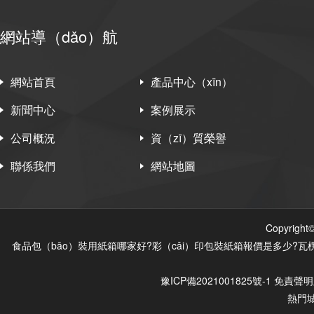
網站導（dǎo）航
網站首頁
產品中心（xīn）
新聞中心
案例展示
公司概況
資（zī）質榮譽
聯係我們
網站地圖
Copyri
食品包（bāo）裝用紙箱哪家好?彩（cǎi）印包裝紙箱報價是多少?瓦楞
豫ICP備2021001825號-1
免責聲明
熱門