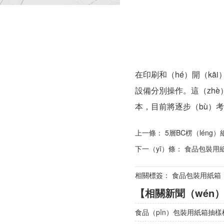
在印刷和（hé）開（kā
設備分別操作。這（zhè
本，目前將逐步（bù）
上一條：
5層BC楞（léng
下一（yī）條：
食品包裝用紙
相關標簽： 食品包裝用紙箱
【相關新聞（wén
食品（pǐn）包裝用紙箱抽