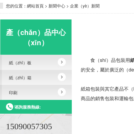
您的位置：
網站首頁
>
新聞中心
>
企業（yè）新聞
產（chǎn）品中心
（xīn）
食（shí）品包裝用
紙（zhǐ）板
的安全，屬於廣泛的（d
紙（zhǐ）箱
紙箱包裝與其它產品不（
印刷
商品的銷售包裝和運輸包
谘詢服務熱線:
15090057305