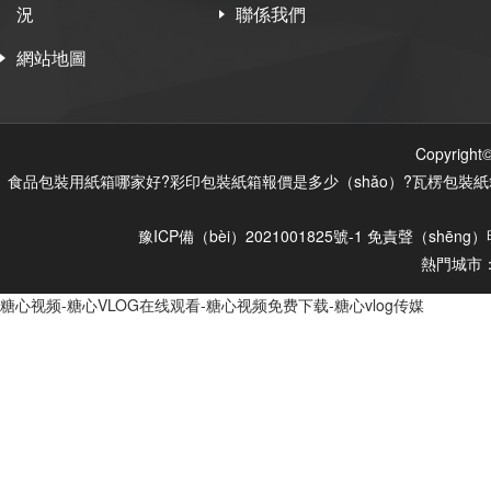
況
聯係我們
網站地圖
Copyri
食品包裝用紙箱哪家好?彩印包裝紙箱報價是多少（shǎo）?瓦楞包裝紙箱
豫ICP備（bèi）2021001825號-1
免責聲（shēng）
熱門城市
糖心视频-糖心VLOG在线观看-糖心视频免费下载-糖心vlog传媒