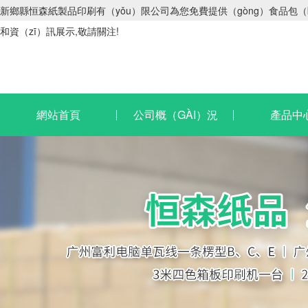
新鄉縣恒森紙製品印刷有（yǒu）限公司為您免費提供（gòng）食品包（
和資（zī）訊展示,敬請關注!
網站首頁
公司概（GÀI）況
產品中