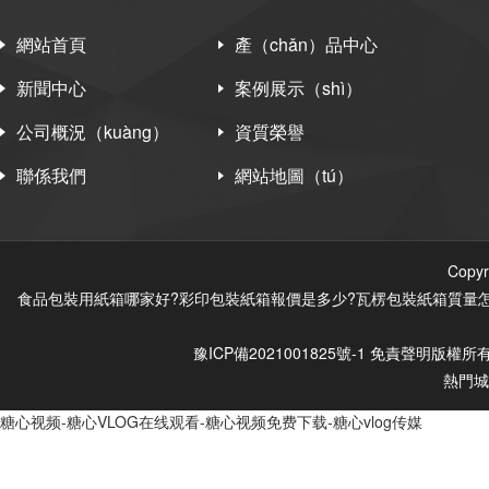
網站首頁
產（chǎn）品中心
新聞中心
案例展示（shì）
公司概況（kuàng）
資質榮譽
聯係我們
網站地圖（tú）
Cop
食品包裝用紙箱哪家好?彩印包裝紙箱報價是多少?瓦楞包裝紙箱質量怎麽樣
豫ICP備2021001825號-1
免責聲明
版權所有
熱門
糖心视频-糖心VLOG在线观看-糖心视频免费下载-糖心vlog传媒