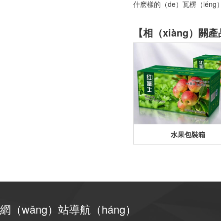
什麽樣的（de）瓦楞（léng
【相（xiàng）關
水果包裝箱
網（wǎng）站導航（háng）