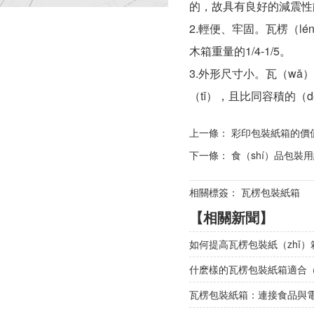
的，故具有良好的減震性能
2.輕便、牢固。瓦楞（l
木箱重量的1/4-1/5。
3.外形尺寸小。瓦（wǎ
（tǐ），且比同容積的（d
上一條：
彩印包裝紙箱的價
下一條：
食（shí）品包裝用
相關標簽： 瓦楞包裝紙箱
【相關新聞】
如何提高瓦楞包裝紙（zhǐ）
什麽樣的瓦楞包裝紙箱適合（h
瓦楞包裝紙箱：連接食品與