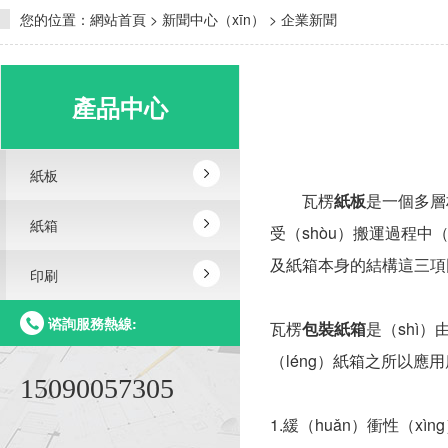
您的位置：
網站首頁
>
新聞中心（xīn）
>
企業新聞
產品中心
紙板
瓦楞
紙板
是一個多層材
紙箱
受（shòu）搬運過程中（
及紙箱本身的結構這三項
印刷
谘詢服務熱線:
瓦楞
包裝紙箱
是（shì）
（léng）紙箱之所以應用
15090057305
1.緩（huǎn）衝性（x