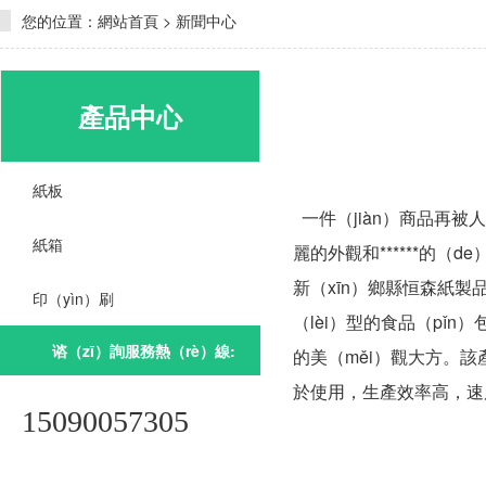
您的位置：
網站首頁
>
新聞中心
產品中心
紙板
一件（jiàn）商品再被
紙箱
麗的外觀和******的
新（xīn）鄉縣恒森紙製
印（yìn）刷
（lèi）型的食品（pǐn）
谘（zī）詢服務熱（rè）線:
的美（měi）觀大方。該
於使用，生產效率高，速
15090057305