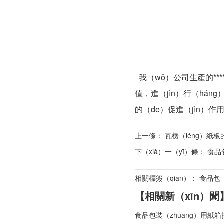
我（wǒ）公司生產的**
值，進（jìn）行（hán
的（de）促進（jìn）作
上一條：
瓦楞（léng）紙板
下（xià）一（yī）條：
食品
相關標簽（qiān）： 食品包
【相關新（xīn）聞
食品包裝（zhuāng）用紙