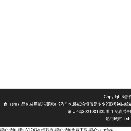
網站導航
網站首頁
產品中心
新聞中心
案例展示
公司概況
資質榮譽
聯係我們
網站（zhàn）地圖
Copyrigh
食（shí）品包裝用紙箱哪家好?彩印包裝紙箱報價是多少?瓦楞包裝紙箱質
豫ICP備2021001825號-1
免責聲明
熱門城市（sh
糖心视频-糖心VLOG在线观看-糖心视频免费下载-糖心vlog传媒