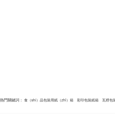
熱門關鍵詞：
食（shí）品包裝用紙（zhǐ）箱
彩印包裝紙箱
瓦楞包裝