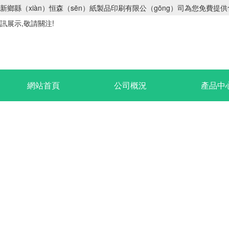
新鄉縣（xiàn）恒森（sēn）紙製品印刷有限公（gōng）司為您免費提
訊展示,敬請關注!
網站首頁
公司概況
產品中