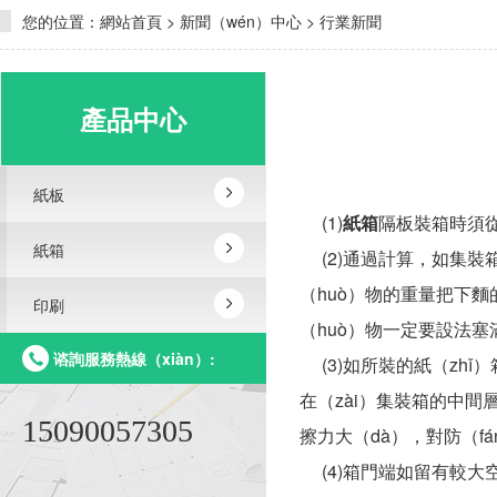
您的位置：
網站首頁
>
新聞（wén）中心
>
行業新聞
產品中心
紙板
(1)
紙箱
隔板裝箱時須從
紙箱
(2)通過計算，如集裝箱
（huò）物的重量把下麵
印刷
（huò）物一定要設法塞
谘詢服務熱線（xiàn）:
(3)如所裝的紙（zhǐ
在（zài）集裝箱的中間
15090057305
擦力大（dà），對防（f
(4)箱門端如留有較大