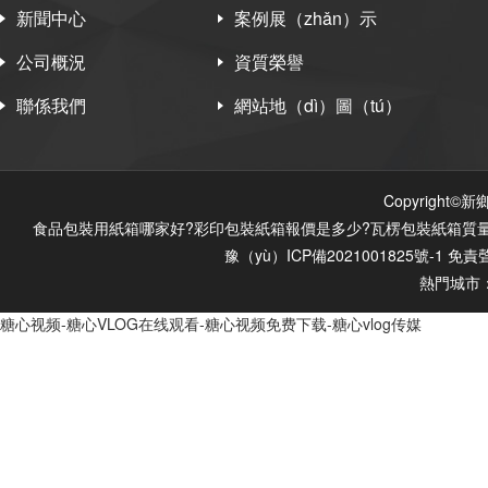
新聞中心
案例展（zhǎn）示
公司概況
資質榮譽
聯係我們
網站地（dì）圖（tú）
Copyright
食品包裝用紙箱哪家好?彩印包裝紙箱報價是多少?瓦楞包裝紙箱質量怎麽
豫（yù）ICP備2021001825號-1
免責
熱門城市
糖心视频-糖心VLOG在线观看-糖心视频免费下载-糖心vlog传媒