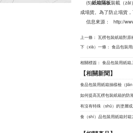
(5)
紙箱隔板
裝載（zǎ
成塌貨。為了防止塌貨，
信息來源： http://www.jil
上一條：
瓦楞包裝紙箱對原
下（xià）一條：
食品包裝用
相關標簽： 食品包裝用紙箱
【相關新聞】
食品包裝用紙箱抽樣檢（jiǎn
如何提高瓦楞包裝紙箱的防潮性
有沒有特殊（shū）的塗層
食（shí）品包裝用紙箱封箱