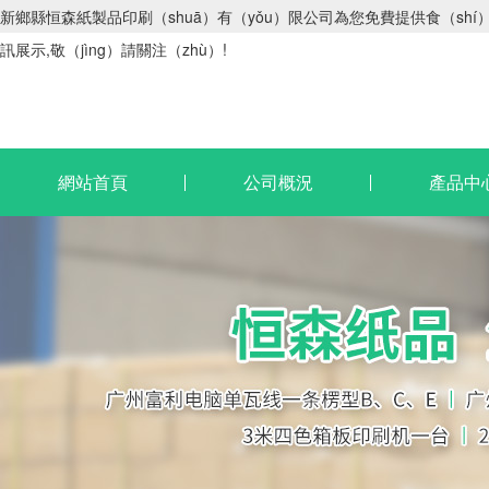
新鄉縣恒森紙製品印刷（shuā）有（yǒu）限公司為您免費提供食（shí
訊展示,敬（jìng）請關注（zhù）!
網站首頁
公司概況
產品中