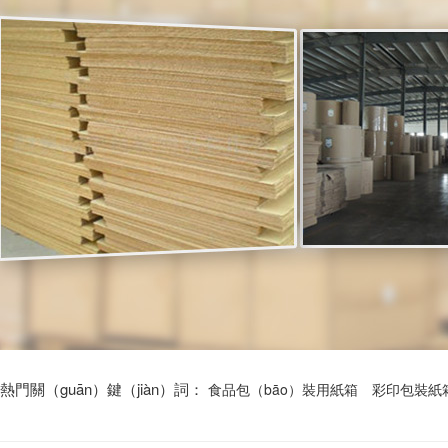
熱門關（guān）鍵（jiàn）詞：
食品包（bāo）裝用紙箱
彩印包裝紙