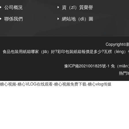
公司概況
資（zī）質榮譽
聯係我們
網站地（dì）圖
Copyrig
食品包裝用紙箱哪家（jiā）好?彩印包裝紙箱報價是多少?瓦楞（léng）
豫ICP備2021001825號-1
免（miǎ
熱門
糖心视频-糖心VLOG在线观看-糖心视频免费下载-糖心vlog传媒