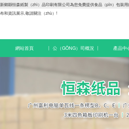
新鄉縣恒森紙製（zhì）品印刷有限公司為您免費提供食品（pǐn）包裝用紙箱
布和資訊展示,敬請關注（zhù）!
網站首頁
公（GŌNG）司概況
產品中