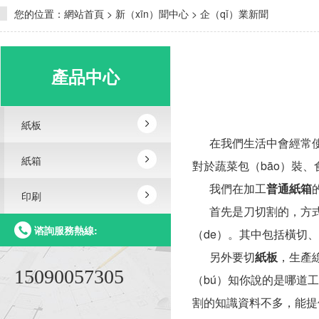
您的位置：
網站首頁
>
新（xīn）聞中心
>
企（qǐ）業新聞
產品中心
紙板
在我們生活中會經常使用
紙箱
對於蔬菜包（bāo）裝、
我們在加工
普通紙箱
印刷
首先是刀切割的，方式（s
谘詢服務熱線:
（de）。其中包括橫切
另外要切
紙板
，生產
15090057305
（bú）知你說的是哪道工
割的知識資料不多，能提供