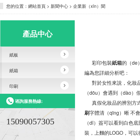
您的位置：
網站首頁
>
新聞中心
>
企業新（xīn）聞
產品中心
紙板
彩印包裝
紙箱
的（de
紙箱
編為您詳細分析吧：
對於女性來說，化妝品應該
印刷
（dōu）會遇到（dà
谘詢服務熱線:
真假化妝品的辨別方式之一
刷
字體清（qīng）晰 不
15090057305
（dǐ）簽可以看到白色底部
裝，上麵的
LOGO
，可以