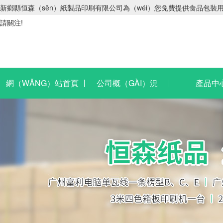
新鄉縣恒森（sēn）紙製品印刷有限公司為（wéi）您免費提供食品包裝用
請關注!
網（WǍNG）站首頁
公司概（GÀI）況
產品中