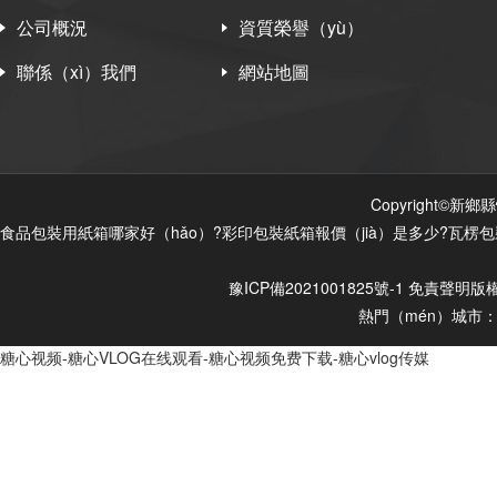
公司概況
資質榮譽（yù）
聯係（xì）我們
網站地圖
Copyright©
食品包裝用紙箱哪家好（hǎo）?彩印包裝紙箱報價（jià）是多少?瓦楞包裝
豫ICP備2021001825號-1
免責聲明
版
熱門（mén）城市
糖心视频-糖心VLOG在线观看-糖心视频免费下载-糖心vlog传媒