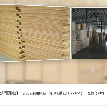
熱門關鍵詞：
食品包裝用紙箱
彩印包裝紙箱（xiāng）
瓦楞（léng