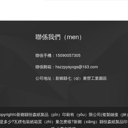
聯係我們（men）
聯係手機：15090057305
聯係郵箱：hszzpysyxgs@163.com
公司地址：新鄉縣七（qī）裏營工業園區
opyright©新鄉縣恒森紙製品（pǐn）印刷有（yǒu）限公司(
複製鏈接（jiē
價是多少?瓦楞包裝紙箱質（zhì）量怎麽樣?新鄉（xiāng）縣恒森紙製品印