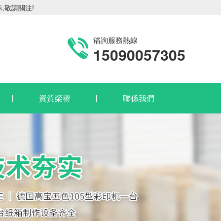
,敬請關注!
谘詢服務熱線
15090057305
資質榮譽
聯係我們